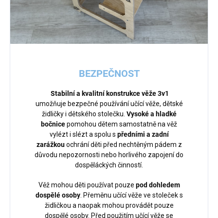
BEZPEČNOST
Stabilní a kvalitní konstrukce
věže 3v1
umožňuje bezpečné používání učící věže, dětské
židličky i dětského stolečku.
Vysoké a hladké
bočnice
pomohou dětem samostatně na věž
vylézt i slézt a spolu s
předními a zadní
zarážkou
ochrání děti před nechtěným pádem z
důvodu nepozornosti nebo horlivého zapojení do
dospěláckých činností.
Věž mohou děti používat pouze
pod dohledem
dospělé osoby
. Přeměnu učící věže ve stoleček s
židličkou a naopak mohou provádět pouze
dospělé osoby. Před použitím učící věže se