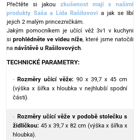
Přečtěte si jakou
zkušenost mají s našimi
produkty Saša a Lída Rašilovovi
a jak se líbí
jejich 2 malým princezničkám.
Jakým pomocníkem je učící věž 3v1 v kuchyni
si
prohlédněte ve videu níže
, které jsme natočili
na
návštěvě u Rašilovových
.
TECHNICKÉ PARAMETRY:
Rozměry učící věže:
90 x 39,7 x 45 cm
(výška x šířka x hloubka v nejhlubší spodní
části).
Rozměry učící věže v podobě stolečku s
židličkou:
45 x 39,7 x 82 cm (výška x šířka x
hloubka).