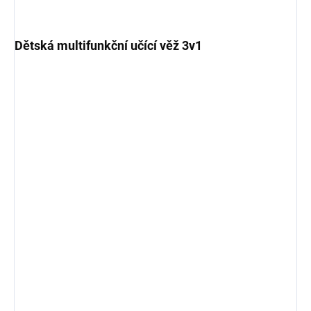
Dětská multifunkční učící věž 3v1