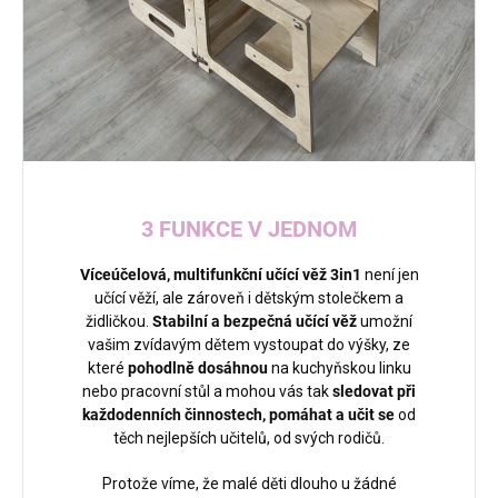
3 FUNKCE V JEDNOM
Víceúčelová, multifunkční učící věž 3in1
není jen
učící věží, ale zároveň i dětským stolečkem a
židličkou.
Stabilní a bezpečná učící věž
umožní
vašim zvídavým dětem vystoupat do výšky, ze
které
pohodlně dosáhnou
na kuchyňskou linku
nebo pracovní stůl a mohou vás tak
sledovat při
každodenních činnostech, pomáhat
a učit se
od
těch nejlepších učitelů, od svých rodičů.
Protože víme, že malé děti dlouho u žádné