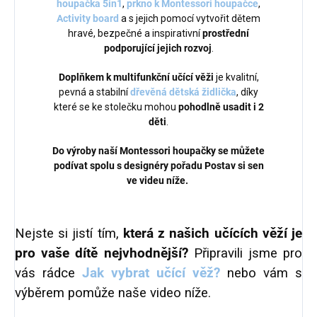
houpačka 5in1
,
prkno k Montessori houpačce
,
Activity board
a s jejich pomocí vytvořit dětem
hravé, bezpečné a inspirativní
prostřední
podporující jejich rozvoj
.
Doplňkem k multifunkční učící věži
je kvalitní,
pevná a stabilní
dřevěná dětská židlička
, díky
které se ke stolečku mohou
pohodlně usadit i 2
děti
.
Do výroby naší Montessori houpačky se můžete
podívat spolu s designéry pořadu Postav si sen
ve videu níže.
Nejste si jistí tím,
která z našich učících věží je
pro vaše dítě nejvhodnější?
Připravili jsme pro
vás rádce
Jak vybrat učící věž?
nebo vám s
výběrem pomůže naše video níže.