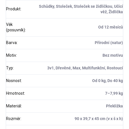
Schůdky, Stoleček, Stoleček se židličkou, Učicí
Produkt
:
věž, Židlička
Věk
Od 12 měsíců
(posuvník)
:
Barva
:
Přírodní (natur)
Motiv
:
Bez motivu
Typ
:
3v1, Dřevěné, Max, Multifunkční, Rostoucí
Nosnost
:
Od 0 kg, Do 40 kg
Hmotnost
:
7–⁠7,99 kg
Materiál
:
Překližka
Rozměr
:
90 x 39,7 x 45 cm (v x š x h)