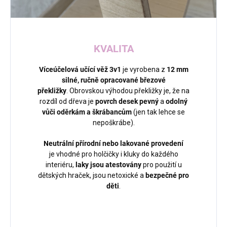
KVALITA
Víceúčelová učící věž 3v1
je vyrobena z
12
mm
silné,
ručně opracované březové
překližky
. Obrovskou výhodou překližky je, že na
rozdíl od dřeva je
povrch desek pevný
a
odolný
vůči oděrkám a škrábancům
(jen tak lehce se
nepoškrábe).
Neutrální přírodní nebo lakované provedení
je vhodné pro holčičky i kluky do každého
interiéru,
laky jsou atestovány
pro použití u
dětských hraček, jsou netoxické a
bezpečné pro
děti
.