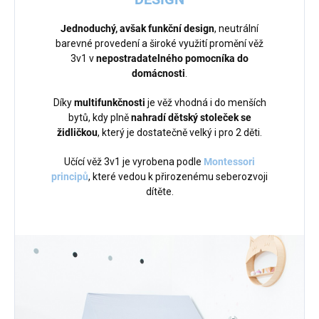
Jednoduchý, avšak funkční design
, neutrální
barevné provedení a široké využití promění věž
3v1 v
nepostradatelného pomocníka do
domácnosti
.
Díky
multifunkčnosti
je věž vhodná i do menších
bytů, kdy plně
nahradí dětský stoleček se
židličkou
, který je dostatečně velký i pro 2 děti.
Učící věž 3v1 je vyrobena podle
Montessori
principů
, které vedou k přirozenému seberozvoji
dítěte.