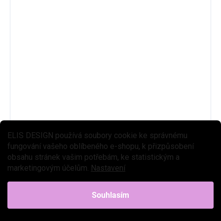
ELIS DESIGN používá soubory cookie ke správnému
fungování vašeho oblíbeného e-shopu, k přizpůsobení
obsahu stránek vašim potřebám, ke statistickým a
marketingovým účelům.
Nastavení
Souhlasím