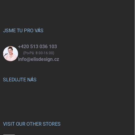
á
p
a
t
í
JSME TU PRO VÁS
+420 513 036 103
(Po-Pá: 8:00-16:00)
info@elisdesign.cz
SLEDUJTE NÁS
VISIT OUR OTHER STORES