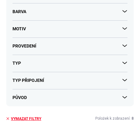
BARVA
MOTIV
PROVEDENÍ
TYP
TYP PŘIPOJENÍ
PŮVOD
Položek k zobrazení:
8
VYMAZAT FILTRY
V
ý