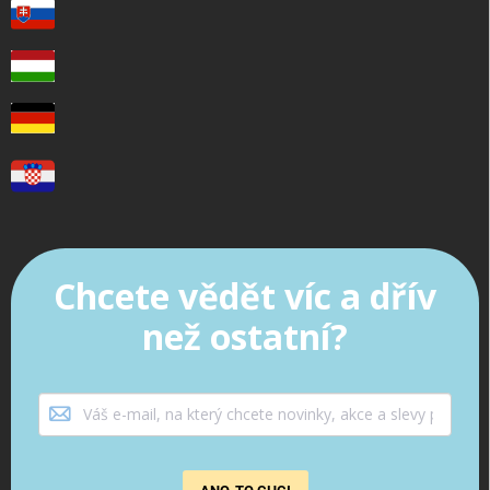
Chcete vědět víc a dřív
než ostatní?