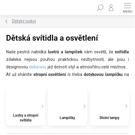
Přejít
Hledat
na
obsah
Dětský pokoj
Dětská svítidla a osvětlení
Naše pestrá nabídka
lustrů a lampiček
vám osvětlí, že
svítidla
zdaleka nejsou pouhou praktickou nezbytností, ale jsou i
designovou
dekorací
, jež dotvoří styl a atmosféru celé místnosti.
Ať už sháníte
stropní osvětlení
či třeba
dotykovou lampičku
na
stolek
, která spolehlivě zaplaší strach ze tmy, u nás si určitě
vyberete.
Lustry a stropní
Lampičky
Stolní lampy
svítidla