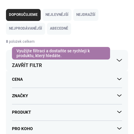
Ř
a
DOPORUČUJEME
NEJLEVNĚJŠÍ
NEJDRAŽŠÍ
z
e
NEJPRODÁVANĚJŠÍ
ABECEDNĚ
n
í
8
položek celkem
p
r
o
ZAVŘÍT FILTR
d
u
k
CENA
t
ů
ZNAČKY
PRODUKT
PRO KOHO