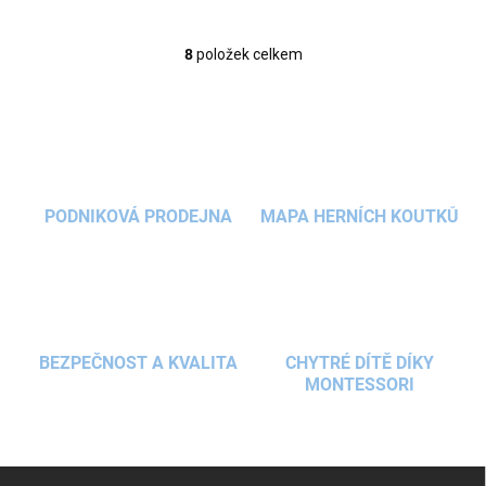
8
položek celkem
O
v
l
á
d
a
c
í
PODNIKOVÁ PRODEJNA
MAPA HERNÍCH KOUTKŮ
p
r
v
k
y
v
ý
BEZPEČNOST A KVALITA
CHYTRÉ DÍTĚ DÍKY
p
MONTESSORI
i
s
u
Z