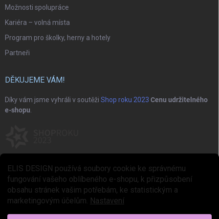
Možnosti spolupráce
Kariéra – volná místa
Program pro školky, herny a hotely
Partneři
DĚKUJEME VÁM!
Díky vám jsme vyhráli v soutěži
Shop roku 2023
Cenu udržitelného
e-shopu
.
ELIS DESIGN používá soubory cookie ke správnému
fungování vašeho oblíbeného e-shopu, k přizpůsobení
obsahu stránek vašim potřebám, ke statistickým a
marketingovým účelům.
Nastavení
Copyright 2026
ELIS DESIGN
. Všechna práva vyhrazena.
Upravit nastavení