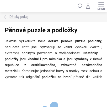
Přejít
Hledat
na
obsah
Dětský pokoj
Pěnové puzzle a podložky
Jakmile vyzkoušíte naše
dětské pěnové puzzle podložky
,
nebudete chtít jiné. Vyznačují se velmi vysokou kvalitou,
extrémně odolným povrchem a voděodolností.
Nástěnky a
podložky jsou vhodné i pro miminka a jsou vyrobeny v České
republice z certifikovaného, zdravotně nezávadného
materiálu.
Kombinujte jednotlivé barvy a motivy mezi sebou a
vytvořte tak originální
podložku na hraní
přesně dle vašich
představ, která se hodí jak do dětského, tak do obývacího
pokoje. Podívejte se na náš
test kvality
-
srovnání naší podložky
s běžnou podložkou na trhu
.