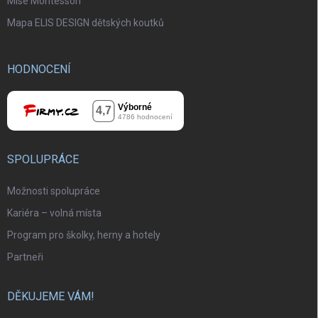
Mise Montessori
Mapa ELIS DESIGN dětských koutků
HODNOCENÍ
SPOLUPRÁCE
Možnosti spolupráce
Kariéra – volná místa
Program pro školky, herny a hotely
Partneři
DĚKUJEME VÁM!