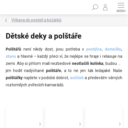
Přejít
Hledat
na
obsah
Výbava do postelí a kočárků
Dětské deky a polštáře
Polštářů
není nikdy dost, jsou potřeba v
postýlce
,
domečku
,
stanu
a hlavně – každý přeci ví, že nejlépe se hraje i relaxuje na
zemi. Aby si přitom malí nezbedové
neotlačili kolínka
, budou se
jim hodit nadýchané
polštáře
, a to ne jen tak ledajaké. Naše
polštářky
najdete v podobě dobrot,
autíček
a především věrných
roztomilých zvířecích kamarádů.