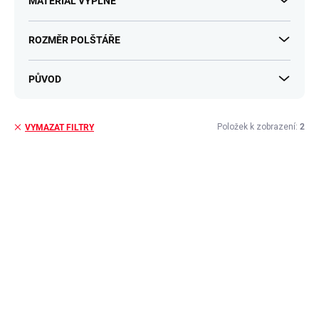
MATERIÁL VÝPLNĚ
ROZMĚR POLŠTÁŘE
PŮVOD
Položek k zobrazení:
2
VYMAZAT FILTRY
V
ý
p
i
s
p
r
o
d
u
k