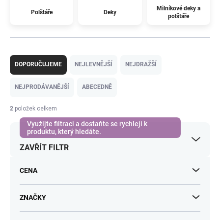
Milníkové deky a
Polštáře
Deky
polštáře
Ř
a
DOPORUČUJEME
NEJLEVNĚJŠÍ
NEJDRAŽŠÍ
z
e
NEJPRODÁVANĚJŠÍ
ABECEDNĚ
n
í
2
položek celkem
p
r
o
ZAVŘÍT FILTR
d
u
k
CENA
t
ů
ZNAČKY