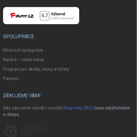
SPOLUPRÁCE
Možnosti spolupráce
Kariéra – volná místa
Program pro školky, herny a hotely
Partneři
DĚKUJEME VÁM!
Díky vám jsme vyhráli v soutěži
Shop roku 2023
Cenu udržitelného
e-shopu
.