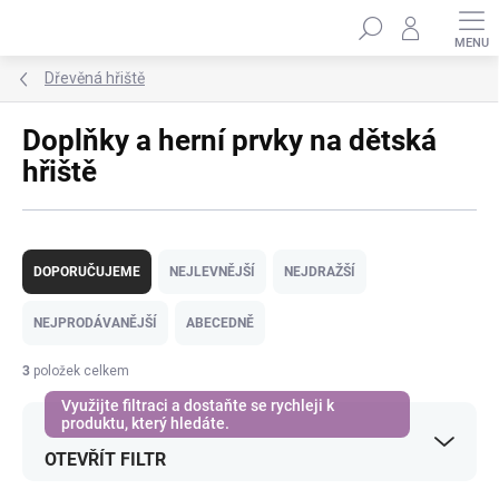
Přejít
Hledat
na
obsah
Dřevěná hřiště
Doplňky a herní prvky na dětská
hřiště
Ř
a
DOPORUČUJEME
NEJLEVNĚJŠÍ
NEJDRAŽŠÍ
z
e
NEJPRODÁVANĚJŠÍ
ABECEDNĚ
n
í
3
položek celkem
p
r
o
OTEVŘÍT FILTR
d
u