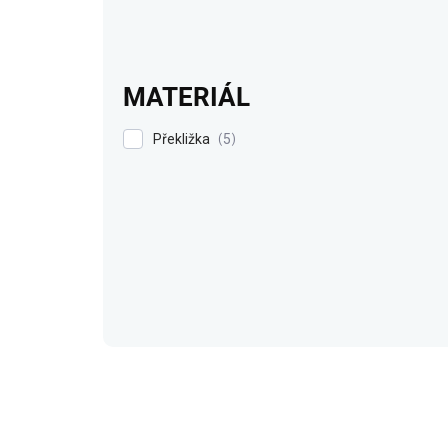
MATERIÁL
Překližka
5
V
ý
p
i