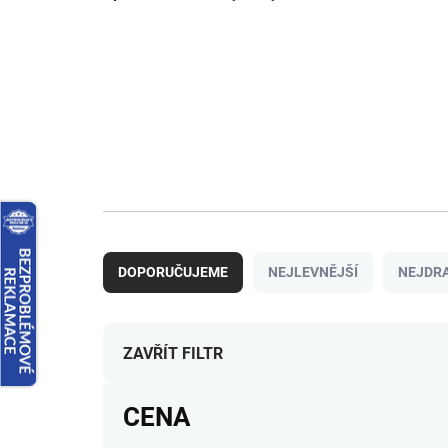
Ř
a
DOPORUČUJEME
NEJLEVNĚJŠÍ
NEJDRA
z
e
n
í
ZAVŘÍT FILTR
p
r
CENA
o
d