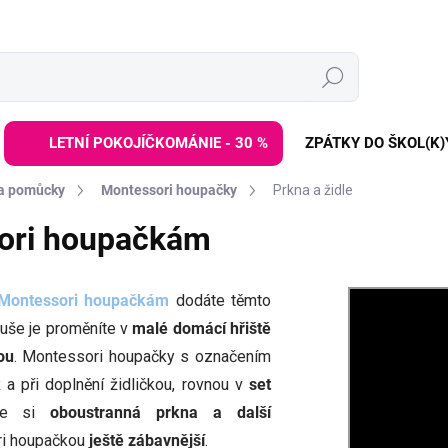
Hledat
LETNÍ POKOJÍČKOMÁNIE - 30 %
ZPÁTKY DO ŠKOL(K)
 a pomůcky
Montessori houpačky
Prkna a židle
sori houpačkám
Montessori houpačkám
dodáte těmto
uše je proměníte v
malé domácí hřiště
ou
. Montessori houpačky s označením
k
a při doplnění židličkou, rovnou v
set
ěte si
oboustranná prkna a další
ori houpačkou
ještě zábavnější
.