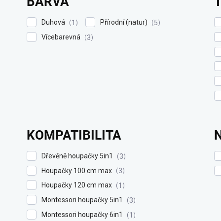
BARVA
Duhová
Přírodní (natur)
1
5
Vícebarevná
3
KOMPATIBILITA
Dřevěně houpačky 5in1
3
Houpačky 100 cm max
3
Houpačky 120 cm max
1
Montessori houpačky 5in1
3
Montessori houpačky 6in1
1