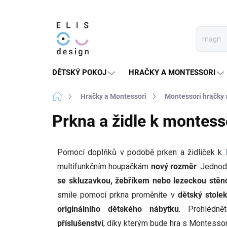
Přejít
na
obsah
DĚTSKÝ POKOJ
HRAČKY A MONTESSORI
Domů
Hračky a Montessori
Montessori hračky
Prkna a židle k montes
Pomocí doplňků v podobě prken a židliček k
multifunkčním houpačkám
nový rozměr
. Jednod
se skluzavkou, žebříkem nebo lezeckou stěn
smile pomocí prkna proměníte v
dětský stole
originálního dětského nábytku
.
Prohlédn
příslušenství
, díky kterým bude hra s Montess