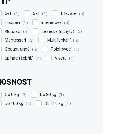
TYP
5v1
6v1
Dřevěné
1
1
5
Houpací
Interiérové
1
5
Klouzací
Lezecké (úchyty)
5
3
Montessori
Multifunkční
5
5
Oboustranné
Polohovací
5
1
Šplhací (žebřík)
V setu
4
1
NOSNOST
Od 0 kg
Do 80 kg
3
1
Do 100 kg
Do 110 kg
3
1