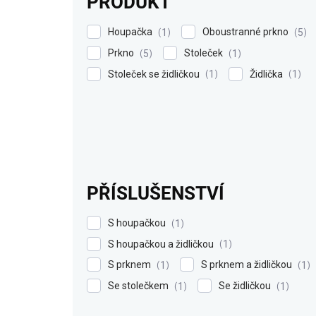
PRODUKT
Houpačka
Oboustranné prkno
1
5
Prkno
Stoleček
5
1
Stoleček se židličkou
Židlička
1
1
PŘÍSLUŠENSTVÍ
S houpačkou
1
S houpačkou a židličkou
1
S prknem
S prknem a židličkou
1
1
Se stolečkem
Se židličkou
1
1