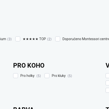
ium
★★★★★ TOP
Doporučeno Montessori cent
3
2
PRO KOHO
Pro holky
Pro kluky
5
5