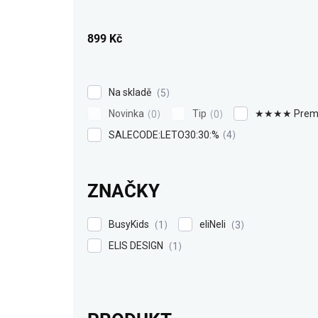
u
k
899
Kč
t
ů
Na skladě
5
Novinka
Tip
★★★★ Prem
0
0
SALECODE:LETO30:30:%
4
ZNAČKY
BusyKids
eliNeli
1
3
ELIS DESIGN
1