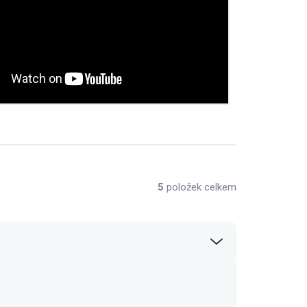
5
položek celkem