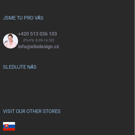
a
t
í
JSME TU PRO VÁS
+420 513 036 103
(Po-Pá: 8:00-16:00)
info@elisdesign.cz
SLEDUJTE NÁS
VISIT OUR OTHER STORES