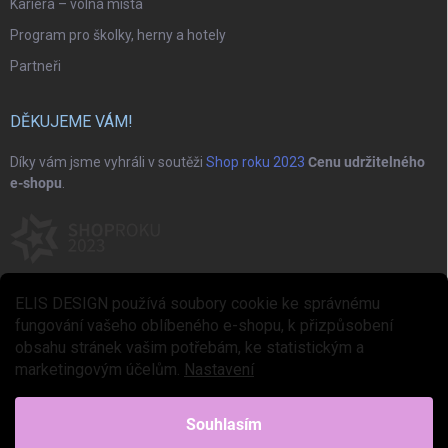
Kariéra – volná místa
Program pro školky, herny a hotely
Partneři
DĚKUJEME VÁM!
Díky vám jsme vyhráli v soutěži
Shop roku 2023
Cenu udržitelného
e-shopu
.
ELIS DESIGN používá soubory cookie ke správnému
fungování vašeho oblíbeného e-shopu, k přizpůsobení
obsahu stránek vašim potřebám, ke statistickým a
marketingovým účelům.
Nastavení
Copyright 2026
ELIS DESIGN
. Všechna práva vyhrazena.
Upravit nastavení
cookies
Souhlasím
Vytvořil Shoptet Premium