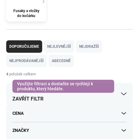
Fusaky a vložky
do kočárku
Ř
a
DOPORUČUJEME
NEJLEVNĚJŠÍ
NEJDRAŽŠÍ
z
e
NEJPRODÁVANĚJŠÍ
ABECEDNĚ
n
í
4
položek celkem
p
r
o
ZAVŘÍT FILTR
d
u
k
CENA
t
ů
ZNAČKY