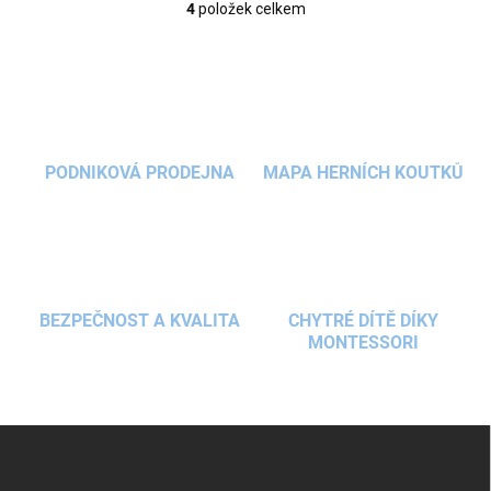
4
položek celkem
O
v
l
á
d
a
c
í
PODNIKOVÁ PRODEJNA
MAPA HERNÍCH KOUTKŮ
p
r
v
k
y
v
ý
BEZPEČNOST A KVALITA
CHYTRÉ DÍTĚ DÍKY
p
MONTESSORI
i
s
u
Z
á
p