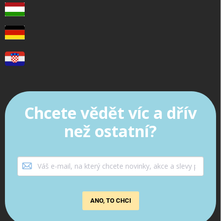
Chcete vědět víc a dřív
než ostatní?
ANO, TO CHCI