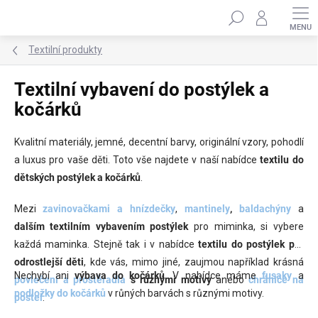
Přejít
Hledat
na
obsah
Textilní produkty
Textilní vybavení do postýlek a
kočárků
Kvalitní materiály, jemné, decentní barvy, originální vzory, pohodlí
a luxus pro vaše děti. Toto vše najdete v naší nabídce
textilu do
dětských postýlek
a kočárků
.
Mezi
zavinovačkami a hnízdečky
,
mantinely
,
baldachýny
a
dalším
textilním vybavením postýlek
pro miminka, si vybere
každá maminka. Stejně tak i v nabídce
textilu do postýlek
pro
odrostlejší děti
, kde vás, mimo jiné, zaujmou například krásná
Nechybí ani
výbava do kočárků
. V nabídce máme
fusaky
a
povlečení a prostěradla
s různými motivy
anebo
chrániče na
podložky do kočárků
v růných barvách s různými motivy.
postel
.