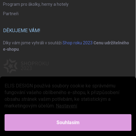
Program pro školky, herny a hotely
Partneři
DĚKUJEME VÁM!
Díky vám jsme vyhráli v soutěži
Shop roku 2023
Cenu udržitelného
e-shopu
.
ELIS DESIGN používá soubory cookie ke správnému
fungování vašeho oblíbeného e-shopu, k přizpůsobení
obsahu stránek vašim potřebám, ke statistickým a
marketingovým účelům.
Nastavení
Copyright 2026
ELIS DESIGN
. Všechna práva vyhrazena.
Upravit nastavení
cookies
Souhlasím
Vytvořil Shoptet Premium