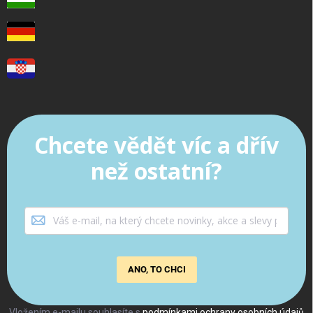
Chcete vědět víc a dřív
než ostatní?
ANO, TO CHCI
Vložením e-mailu souhlasíte s
podmínkami ochrany osobních údajů