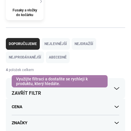
Fusaky a vložky
do kočárku
Ř
a
DOPORUČUJEME
NEJLEVNĚJŠÍ
NEJDRAŽŠÍ
z
e
NEJPRODÁVANĚJŠÍ
ABECEDNĚ
n
í
4
položek celkem
p
r
o
ZAVŘÍT FILTR
d
u
k
CENA
t
ů
ZNAČKY