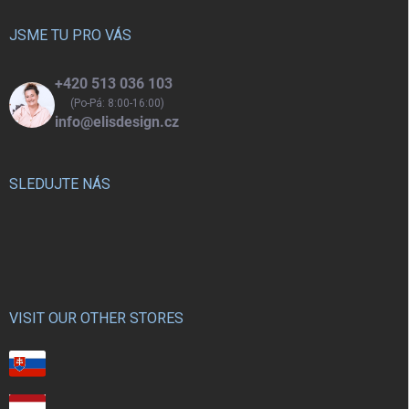
t
í
JSME TU PRO VÁS
+420 513 036 103
(Po-Pá: 8:00-16:00)
info@elisdesign.cz
SLEDUJTE NÁS
VISIT OUR OTHER STORES