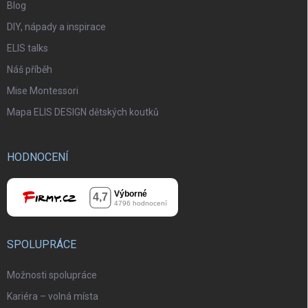
Blog
DIY, nápady a inspirace
ELIS talks
Náš příběh
Mise Montessori
Mapa ELIS DESIGN dětských koutků
HODNOCENÍ
SPOLUPRÁCE
Možnosti spolupráce
Kariéra – volná místa