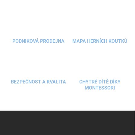
v
l
á
d
a
c
í
PODNIKOVÁ PRODEJNA
MAPA HERNÍCH KOUTKŮ
p
r
v
k
y
v
ý
BEZPEČNOST A KVALITA
CHYTRÉ DÍTĚ DÍKY
p
MONTESSORI
i
s
u
Z
á
p
a