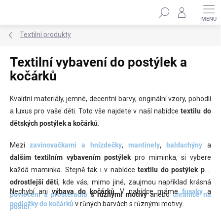
Přejít
Hledat
na
obsah
Textilní produkty
Textilní vybavení do postýlek a
kočárků
Kvalitní materiály, jemné, decentní barvy, originální vzory, pohodlí
a luxus pro vaše děti. Toto vše najdete v naší nabídce
textilu do
dětských postýlek
a kočárků
.
Mezi
zavinovačkami a hnízdečky
,
mantinely
,
baldachýny
a
dalším
textilním vybavením postýlek
pro miminka, si vybere
každá maminka. Stejně tak i v nabídce
textilu do postýlek
pro
odrostlejší děti
, kde vás, mimo jiné, zaujmou například krásná
Nechybí ani
výbava do kočárků
. V nabídce máme
fusaky
a
povlečení a prostěradla
s různými motivy
anebo
chrániče na
podložky do kočárků
v růných barvách s různými motivy.
postel
.