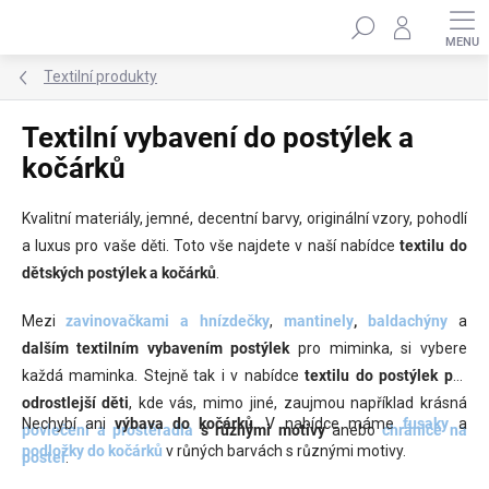
Přejít
Hledat
na
obsah
Textilní produkty
Textilní vybavení do postýlek a
kočárků
Kvalitní materiály, jemné, decentní barvy, originální vzory, pohodlí
a luxus pro vaše děti. Toto vše najdete v naší nabídce
textilu do
dětských postýlek
a kočárků
.
Mezi
zavinovačkami a hnízdečky
,
mantinely
,
baldachýny
a
dalším
textilním vybavením postýlek
pro miminka, si vybere
každá maminka. Stejně tak i v nabídce
textilu do postýlek
pro
odrostlejší děti
, kde vás, mimo jiné, zaujmou například krásná
Nechybí ani
výbava do kočárků
. V nabídce máme
fusaky
a
povlečení a prostěradla
s různými motivy
anebo
chrániče na
podložky do kočárků
v růných barvách s různými motivy.
postel
.