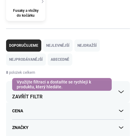
Fusaky a vložky
do kočárku
Ř
a
DOPORUČUJEME
NEJLEVNĚJŠÍ
NEJDRAŽŠÍ
z
e
NEJPRODÁVANĚJŠÍ
ABECEDNĚ
n
í
8
položek celkem
p
r
o
ZAVŘÍT FILTR
d
u
k
CENA
t
ů
ZNAČKY