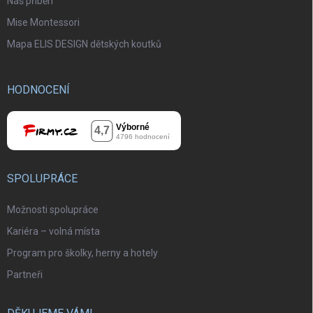
Náš příběh
Mise Montessori
Mapa ELIS DESIGN dětských koutků
HODNOCENÍ
SPOLUPRÁCE
Možnosti spolupráce
Kariéra – volná místa
Program pro školky, herny a hotely
Partneři