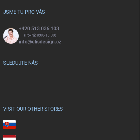
t
í
JSME TU PRO VÁS
+420 513 036 103
(Po-Pá: 8:00-16:00)
info@elisdesign.cz
SLEDUJTE NÁS
VISIT OUR OTHER STORES