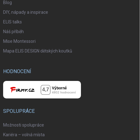
Blog
DIY, nápady a inspirace
ELIS talks
Náš příběh
Mise Montessori
Mapa ELIS DESIGN dětských koutků
HODNOCENÍ
SPOLUPRÁCE
Možnosti spolupráce
Kariéra – volná místa