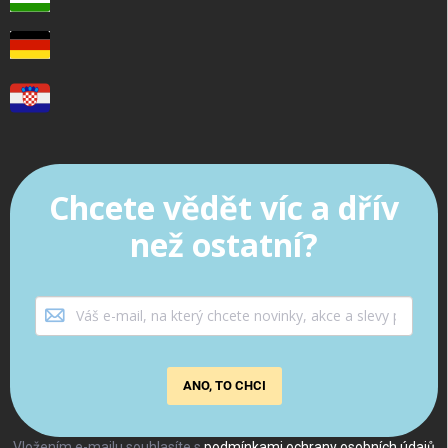
Chcete vědět víc a dřív
než ostatní?
ANO, TO CHCI
Vložením e-mailu souhlasíte s
podmínkami ochrany osobních údajů