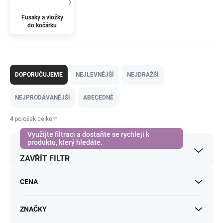
Fusaky a vložky
do kočárku
Ř
a
DOPORUČUJEME
NEJLEVNĚJŠÍ
NEJDRAŽŠÍ
z
e
NEJPRODÁVANĚJŠÍ
ABECEDNĚ
n
í
4
položek celkem
p
r
o
ZAVŘÍT FILTR
d
u
k
CENA
t
ů
ZNAČKY