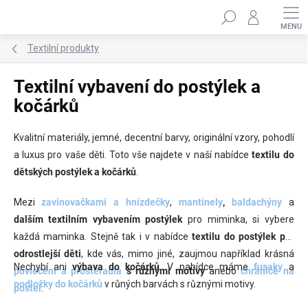
Přejít
Hledat
na
obsah
Textilní produkty
Textilní vybavení do postýlek a
kočárků
Kvalitní materiály, jemné, decentní barvy, originální vzory, pohodlí
a luxus pro vaše děti. Toto vše najdete v naší nabídce
textilu do
dětských postýlek
a kočárků
.
Mezi
zavinovačkami a hnízdečky
,
mantinely
,
baldachýny
a
dalším
textilním vybavením postýlek
pro miminka, si vybere
každá maminka. Stejně tak i v nabídce
textilu do postýlek
pro
odrostlejší děti
, kde vás, mimo jiné, zaujmou například krásná
Nechybí ani
výbava do kočárků
. V nabídce máme
fusaky
a
povlečení a prostěradla
s různými motivy
anebo
chrániče na
podložky do kočárků
v růných barvách s různými motivy.
postel
.