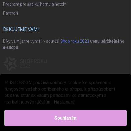
Program pro školky, herny a hotely
Partneři
DĚKUJEME VÁM!
Díky vám jsme vyhráli v soutěži
Shop roku 2023
Cenu udržitelného
e-shopu
.
ELIS DESIGN používá soubory cookie ke správnému
fungování vašeho oblíbeného e-shopu, k přizpůsobení
obsahu stránek vašim potřebám, ke statistickým a
marketingovým účelům.
Nastavení
Copyright 2026
ELIS DESIGN
. Všechna práva vyhrazena.
Upravit nastavení
cookies
Souhlasím
Vytvořil Shoptet Premium