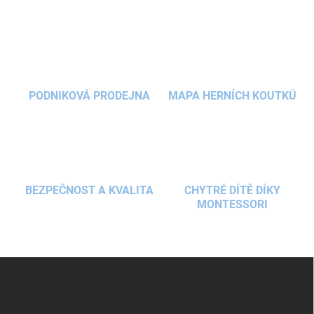
v
l
á
d
a
c
í
PODNIKOVÁ PRODEJNA
MAPA HERNÍCH KOUTKŮ
p
r
v
k
y
v
ý
BEZPEČNOST A KVALITA
CHYTRÉ DÍTĚ DÍKY
p
MONTESSORI
i
s
u
Z
á
p
a