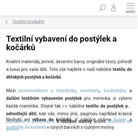
Přejít
Hledat
na
obsah
Textilní produkty
Textilní vybavení do postýlek a
kočárků
Kvalitní materiály, jemné, decentní barvy, originální vzory, pohodlí
a luxus pro vaše děti. Toto vše najdete v naší nabídce
textilu do
dětských postýlek
a kočárků
.
Mezi
zavinovačkami a hnízdečky
,
mantinely
,
baldachýny
a
dalším
textilním vybavením postýlek
pro miminka, si vybere
každá maminka. Stejně tak i v nabídce
textilu do postýlek
pro
odrostlejší děti
, kde vás, mimo jiné, zaujmou například krásná
Nechybí ani
výbava do kočárků
. V nabídce máme
fusaky
a
povlečení a prostěradla
s různými motivy
anebo
chrániče na
podložky do kočárků
v růných barvách s různými motivy.
postel
.