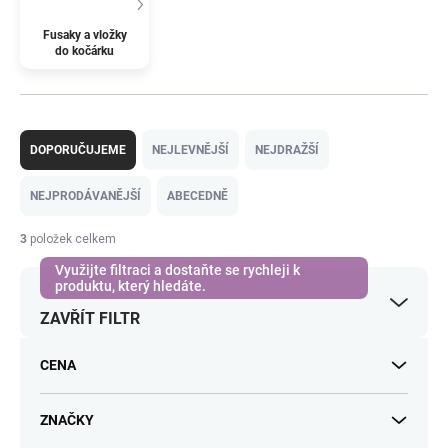
Fusaky a vložky
do kočárku
Ř
a
DOPORUČUJEME
NEJLEVNĚJŠÍ
NEJDRAŽŠÍ
z
e
NEJPRODÁVANĚJŠÍ
ABECEDNĚ
n
í
3
položek celkem
p
r
o
ZAVŘÍT FILTR
d
u
k
CENA
t
ů
ZNAČKY