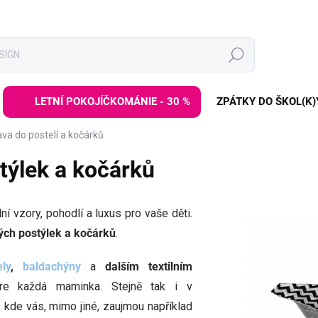
Hledat
LETNÍ POKOJÍČKOMÁNIE - 30 %
ZPÁTKY DO ŠKOL(K)
va do postelí a kočárků
stýlek a kočárků
lní vzory, pohodlí a luxus pro vaše děti.
kých postýlek
a kočárků
.
ly
,
baldachýny
a
dalším
textilním
re každá maminka. Stejně tak i v
, kde vás, mimo jiné, zaujmou například