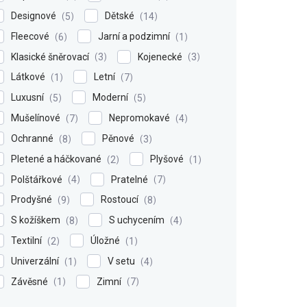
Designové
Dětské
5
14
Fleecové
Jarní a podzimní
6
1
Klasické šněrovací
Kojenecké
3
3
Látkové
Letní
1
7
Luxusní
Moderní
5
5
Mušelínové
Nepromokavé
7
4
Ochranné
Pěnové
8
3
Pletené a háčkované
Plyšové
2
1
Polštářkové
Pratelné
4
7
Prodyšné
Rostoucí
9
8
S kožíškem
S uchycením
8
4
Textilní
Úložné
2
1
Univerzální
V setu
1
4
Závěsné
Zimní
1
7