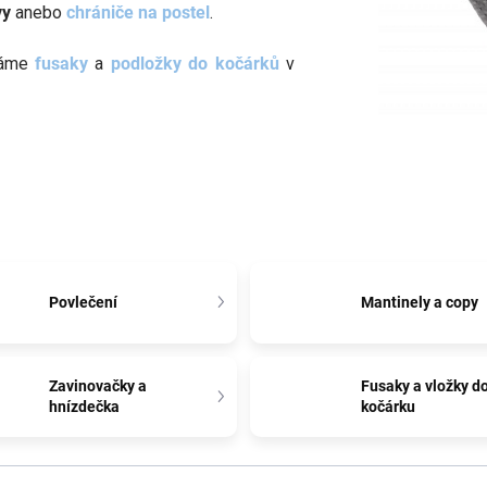
vy
anebo
chrániče na postel
.
máme
fusaky
a
podložky do kočárků
v
Povlečení
Mantinely a copy
Zavinovačky a
Fusaky a vložky d
hnízdečka
kočárku