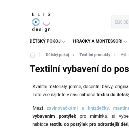
Přejít
na
obsah
DĚTSKÝ POKOJ
HRAČKY A MONTESSORI
Domů
Dětský pokoj
Textilní produkty
Výba
Textilní vybavení do po
Kvalitní materiály, jemné, decentní barvy, originá
Toto vše najdete v naší nabídce
textilu do děts
Mezi
zavinovačkami a hnízdečky
,
mantine
vybavením postýlek
pro miminka, si vybe
nabídce
textilu do postýlek
pro odrostlejší děti