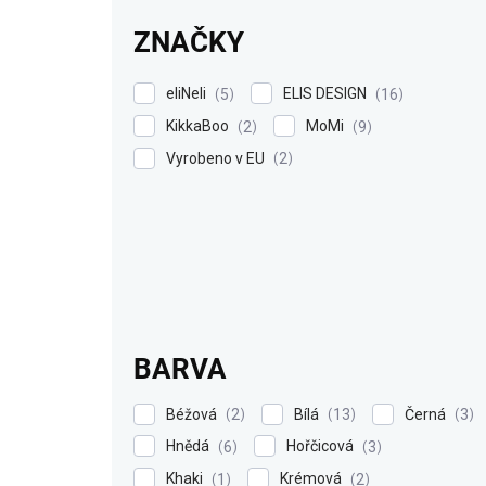
ZNAČKY
eliNeli
ELIS DESIGN
5
16
KikkaBoo
MoMi
2
9
Vyrobeno v EU
2
BARVA
Béžová
Bílá
Černá
2
13
3
Hnědá
Hořčicová
6
3
Khaki
Krémová
1
2