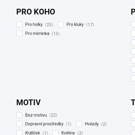
PRO KOHO
Pro holky
Pro kluky
25
17
Pro miminka
15
MOTIV
Bez motivu
22
Dopravní prostředky
Hvězdy
1
2
Králíček
Květiny
1
3