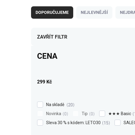
Ř
a
DOPORUČUJEME
NEJLEVNĚJŠÍ
NEJDRA
z
e
n
í
ZAVŘÍT FILTR
p
r
CENA
o
d
u
k
299
Kč
t
ů
Na skladě
20
Novinka
Tip
★★★ Basic
0
0
Sleva 30 % s kódem: LETO30
SALE
15