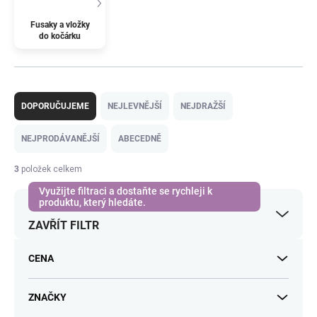
Fusaky a vložky
do kočárku
Ř
a
DOPORUČUJEME
NEJLEVNĚJŠÍ
NEJDRAŽŠÍ
z
e
NEJPRODÁVANĚJŠÍ
ABECEDNĚ
n
í
3
položek celkem
p
r
o
ZAVŘÍT FILTR
d
u
k
CENA
t
ů
ZNAČKY