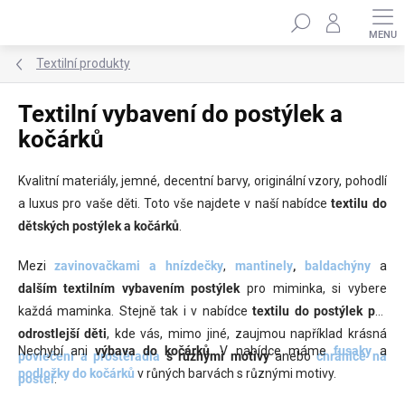
Přejít
Hledat
na
obsah
Textilní produkty
Textilní vybavení do postýlek a
kočárků
Kvalitní materiály, jemné, decentní barvy, originální vzory, pohodlí
a luxus pro vaše děti. Toto vše najdete v naší nabídce
textilu do
dětských postýlek
a kočárků
.
Mezi
zavinovačkami a hnízdečky
,
mantinely
,
baldachýny
a
dalším
textilním vybavením postýlek
pro miminka, si vybere
každá maminka. Stejně tak i v nabídce
textilu do postýlek
pro
odrostlejší děti
, kde vás, mimo jiné, zaujmou například krásná
Nechybí ani
výbava do kočárků
. V nabídce máme
fusaky
a
povlečení a prostěradla
s různými motivy
anebo
chrániče na
podložky do kočárků
v růných barvách s různými motivy.
postel
.