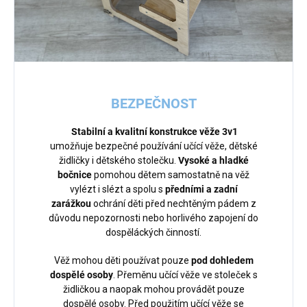
BEZPEČNOST
Stabilní a kvalitní konstrukce
věže 3v1
umožňuje bezpečné používání učící věže, dětské
židličky i dětského stolečku.
Vysoké a hladké
bočnice
pomohou dětem samostatně na věž
vylézt i slézt a spolu s
předními a zadní
zarážkou
ochrání děti před nechtěným pádem z
důvodu nepozornosti nebo horlivého zapojení do
dospěláckých činností.
Věž mohou děti používat pouze
pod dohledem
dospělé osoby
. Přeměnu učící věže ve stoleček s
židličkou a naopak mohou provádět pouze
dospělé osoby. Před použitím učící věže se