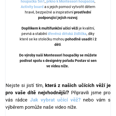
houpačka 5in1
,
prkno k Montessori houpačce
,
Activity board
a s jejich pomocí vytvořit dětem
hravé, bezpečné a inspirativní
prostřední
podporující jejich rozvoj
.
Doplňkem k multifunkční učící věži
je kvalitní,
pevná a stabilní
dřevěná dětská židlička
, díky
které se ke stolečku mohou
pohodlně usadit i 2
děti
.
Do výroby naší Montessori houpačky se můžete
podívat spolu s designéry pořadu Postav si sen
ve videu níže.
Nejste si jistí tím,
která z našich učících věží je
pro vaše dítě nejvhodnější?
Připravili jsme pro
vás rádce
Jak vybrat učící věž?
nebo vám s
výběrem pomůže naše video níže.