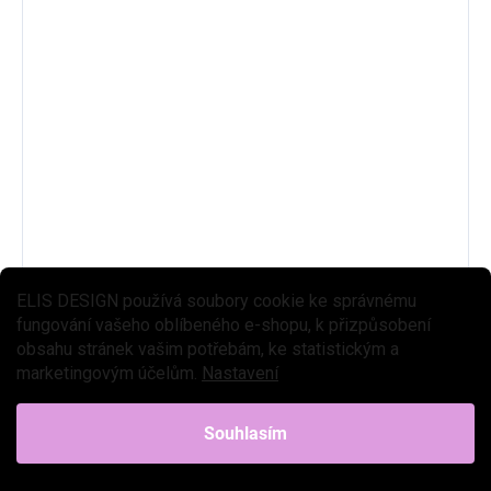
ELIS DESIGN používá soubory cookie ke správnému
fungování vašeho oblíbeného e-shopu, k přizpůsobení
obsahu stránek vašim potřebám, ke statistickým a
marketingovým účelům.
Nastavení
Souhlasím