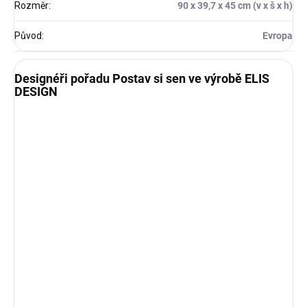
Rozměr
:
90 x 39,7 x 45 cm (v x š x h)
Původ
:
Evropa
Designéři pořadu Postav si sen ve výrobě ELIS
DESIGN