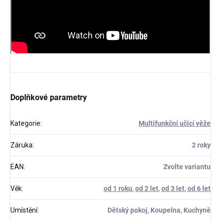
Doplňkové parametry
Kategorie
:
Multifunkční učicí věže
Záruka
:
2 roky
EAN
:
Zvolte variantu
Věk
:
od 1 roku
,
od 2 let
,
od 3 let
,
od 6 let
Umístění
:
Dětský pokoj, Koupelna, Kuchyně