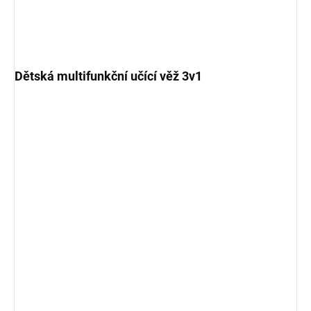
Dětská multifunkční učící věž 3v1