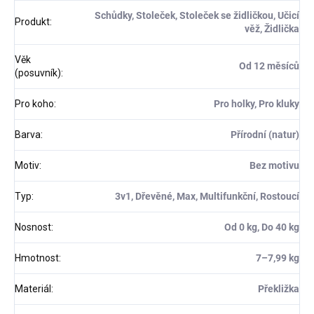
Schůdky, Stoleček, Stoleček se židličkou, Učicí
Produkt
:
věž, Židlička
Věk
Od 12 měsíců
(posuvník)
:
Pro koho
:
Pro holky, Pro kluky
Barva
:
Přírodní (natur)
Motiv
:
Bez motivu
Typ
:
3v1, Dřevěné, Max, Multifunkční, Rostoucí
Nosnost
:
Od 0 kg, Do 40 kg
Hmotnost
:
7–⁠7,99 kg
Materiál
:
Překližka