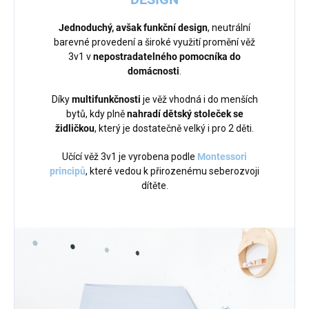
Jednoduchý, avšak funkční design
, neutrální
barevné provedení a široké využití promění věž
3v1 v
nepostradatelného pomocníka do
domácnosti
.
Díky
multifunkčnosti
je věž vhodná i do menších
bytů, kdy plně
nahradí dětský stoleček se
židličkou
, který je dostatečně velký i pro 2 děti.
Učící věž 3v1 je vyrobena podle
Montessori
principů
, které vedou k přirozenému seberozvoji
dítěte.