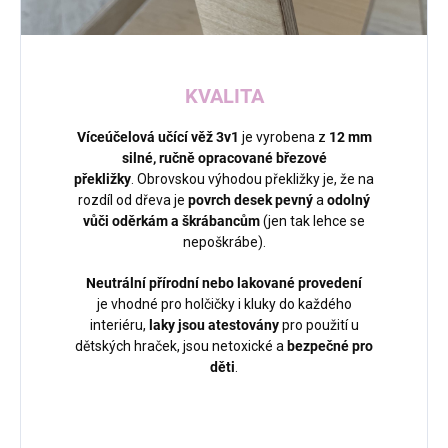
KVALITA
Víceúčelová učící věž 3v1
je vyrobena z
12
mm
silné,
ručně opracované březové
překližky
. Obrovskou výhodou překližky je, že na
rozdíl od dřeva je
povrch desek pevný
a
odolný
vůči oděrkám a škrábancům
(jen tak lehce se
nepoškrábe).
Neutrální přírodní nebo lakované provedení
je vhodné pro holčičky i kluky do každého
interiéru,
laky jsou atestovány
pro použití u
dětských hraček, jsou netoxické a
bezpečné pro
děti
.