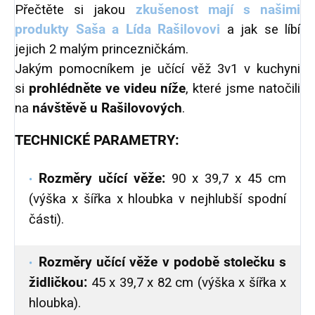
Přečtěte si jakou
zkušenost mají s našimi
produkty Saša a Lída Rašilovovi
a jak se líbí
jejich 2 malým princezničkám.
Jakým pomocníkem je učící věž 3v1 v kuchyni
si
prohlédněte ve videu níže
, které jsme natočili
na
návštěvě u Rašilovových
.
TECHNICKÉ PARAMETRY:
Rozměry učící věže:
90 x 39,7 x 45 cm
(výška x šířka x hloubka v nejhlubší spodní
části).
Rozměry učící věže v podobě stolečku s
židličkou:
45 x 39,7 x 82 cm (výška x šířka x
hloubka).