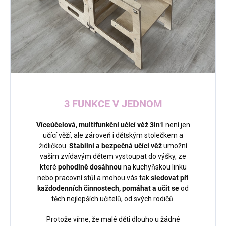
3 FUNKCE V JEDNOM
Víceúčelová, multifunkční učící věž 3in1
není jen
učící věží, ale zároveň i dětským stolečkem a
židličkou.
Stabilní a bezpečná učící věž
umožní
vašim zvídavým dětem vystoupat do výšky, ze
které
pohodlně dosáhnou
na kuchyňskou linku
nebo pracovní stůl a mohou vás tak
sledovat při
každodenních činnostech, pomáhat
a učit se
od
těch nejlepších učitelů, od svých rodičů.
Protože víme, že malé děti dlouho u žádné