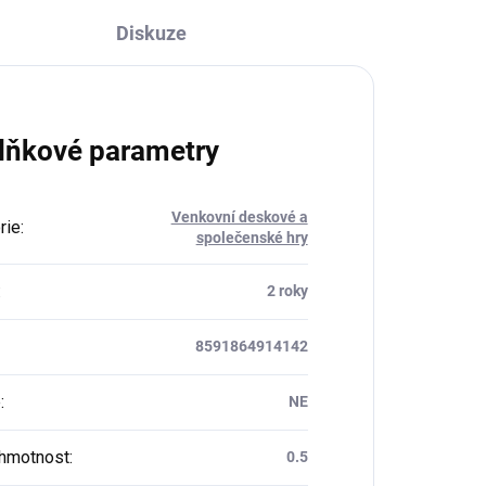
Diskuze
lňkové parametry
Venkovní deskové a
rie
:
společenské hry
:
2 roky
8591864914142
e
:
NE
 hmotnost
:
0.5