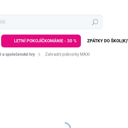
Hledat
LETNÍ POKOJÍČKOMÁNIE - 30 %
ZPÁTKY DO ŠKOL(K)
 a společenské hry
Zahradní piškvorky MAXI
ní
ZNAČKA:
WOODY
359 Kč
Měrná
VYPRODÁNO | PRODEJ UK
cena:
Piškvorky pro nejmenší na z
tvořena provázkovou sítí s d
hráč má jeden druh symbolu -