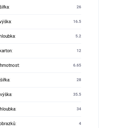
šířka
:
26
 výška
:
16.5
 hloubka
:
5.2
karton
:
12
 hmotnost
:
6.65
šířka
:
28
 výška
:
35.5
 hloubka
:
34
obrazků
:
4