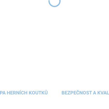
pokládání symbolů do herníc
svých tří symbolů za sebou 
tvořit přímku a nesmí bý
takovou řadu vytvoří jako první
DETAILNÍ INFORMACE
ZEPTAT SE
HLÍDAT
PA HERNÍCH KOUTKŮ
BEZPEČNOST A KVAL