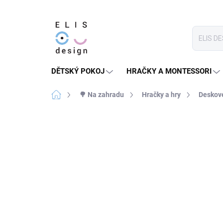
Přejít
na
obsah
DĚTSKÝ POKOJ
HRAČKY A MONTESSORI
Domů
🌳 Na zahradu
Hračky a hry
Deskové
Neohodnoceno
Podrobnosti hodnoce
★★★★ PREMIUM