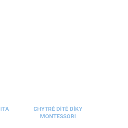
h políček tvořených sítí. Cílem je vytvořit řadu
- vodorovně, svisle nebo šikmo. Tato řada musí
t nikde přerušena soupeřovým symbolem. Kdo
, vyhrál.
ITA
CHYTRÉ DÍTĚ DÍKY
MONTESSORI