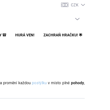
CZK
PRÁZDNÝ KOŠÍK
NÁKUPNÍ
KOŠÍK
Y 🎒
HURÁ VEN!
ZACHRAŇ HRAČKU! 🌟
🌳 NA ZA
dla promění každou
postýlku
v místo plné
pohody
,