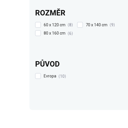
ROZMĚR
60 x 120 cm
70 x 140 cm
8
9
80 x 160 cm
6
PŮVOD
Evropa
10
V
ý