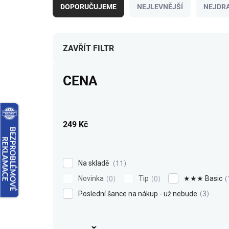
a
DOPORUČUJEME
NEJLEVNĚJŠÍ
NEJDRA
z
e
n
í
ZAVŘÍT FILTR
p
r
CENA
o
d
u
k
249
Kč
t
ů
Na skladě
11
Novinka
Tip
★★★ Basic
0
0
Poslední šance na nákup - už nebude
3