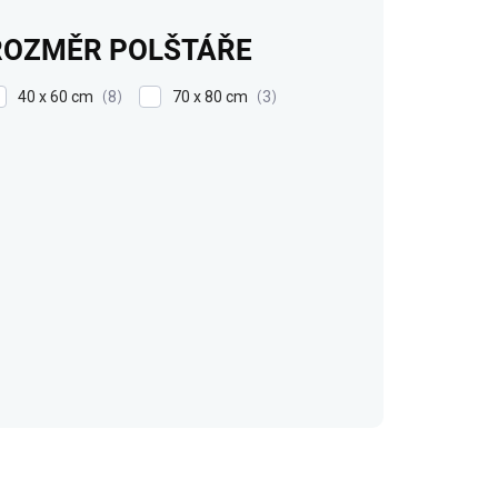
ROZMĚR POLŠTÁŘE
40 x 60 cm
70 x 80 cm
8
3