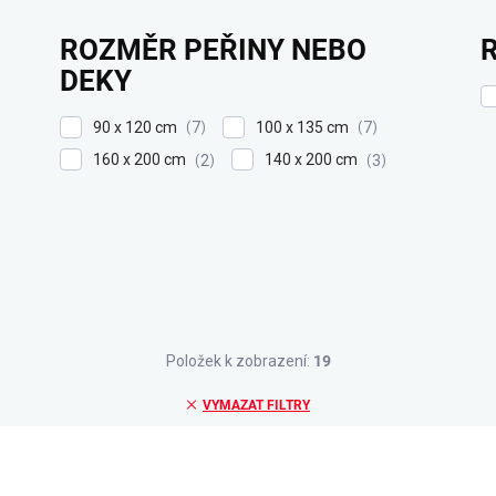
ROZMĚR PEŘINY NEBO
DEKY
90 x 120 cm
100 x 135 cm
7
7
160 x 200 cm
140 x 200 cm
2
3
Položek k zobrazení:
19
VYMAZAT FILTRY