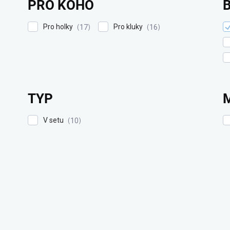
PRO KOHO
Pro holky
Pro kluky
17
16
TYP
V setu
10