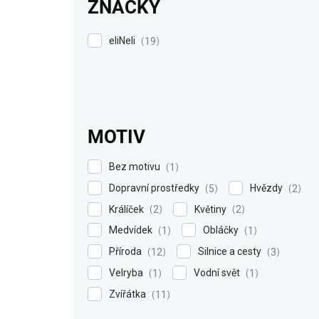
ZNAČKY
eliNeli
19
MOTIV
Bez motivu
1
Dopravní prostředky
Hvězdy
5
2
Králíček
Květiny
2
2
Medvídek
Obláčky
1
1
Příroda
Silnice a cesty
12
3
Velryba
Vodní svět
1
1
Zvířátka
11