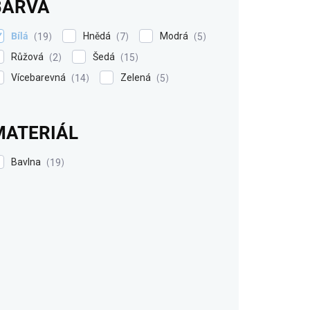
BARVA
Bílá
Hnědá
Modrá
19
7
5
Růžová
Šedá
2
15
Vícebarevná
Zelená
14
5
MATERIÁL
Bavlna
19