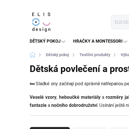
Přejít
na
obsah
DĚTSKÝ POKOJ
HRAČKY A MONTESSORI
Domů
Dětský pokoj
Textilní produkty
Výba
Dětská povlečení a pros
🛏️ Sladké sny začínají pod správně natřepanou pe
Veselé vzory
,
heboučké materiály
a
rozměry ja
fantazie
a
nočního dobrodružství
. Usínání ještě 
Ř