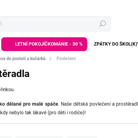
Hledat
LETNÍ POKOJÍČKOMÁNIE - 30 %
ZPÁTKY DO ŠKOL(K)
va do postelí a kočárků
Povlečení
těradla
řinkou.
ko dělané pro malé spáče
. Naše dětská povlečení a prostěra
nikdy nebylo tak lákavé (pro děti i rodiče)!