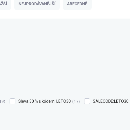
ŽŠÍ
NEJPRODÁVANĚJŠÍ
ABECEDNĚ
Sleva 30 % s kódem: LETO30
SALECODE:LETO30:
19
17