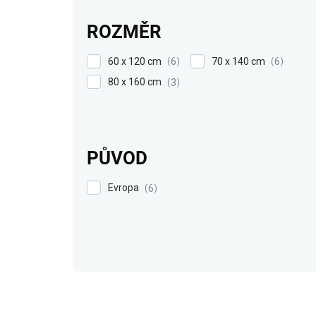
ROZMĚR
60 x 120 cm
70 x 140 cm
6
6
80 x 160 cm
3
PŮVOD
Evropa
6
V
ý