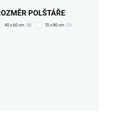
ROZMĚR POLŠTÁŘE
40 x 60 cm
70 x 80 cm
8
1