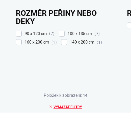
ROZMĚR PEŘINY NEBO
DEKY
90 x 120 cm
100 x 135 cm
7
7
160 x 200 cm
140 x 200 cm
1
1
Položek k zobrazení:
14
VYMAZAT FILTRY