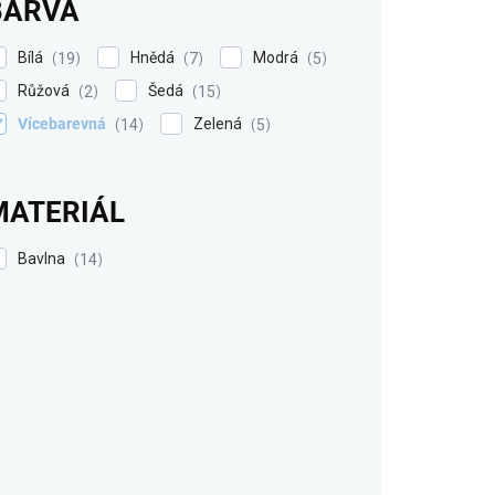
BARVA
Bílá
Hnědá
Modrá
19
7
5
Růžová
Šedá
2
15
Vícebarevná
Zelená
14
5
MATERIÁL
Bavlna
14