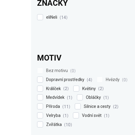
ZNAČKY
eliNeli
14
MOTIV
Bez motivu
0
Dopravní prostředky
Hvězdy
4
0
Králíček
Květiny
2
2
Medvídek
Obláčky
1
1
Příroda
Silnice a cesty
11
2
Velryba
Vodní svět
1
1
Zvířátka
10