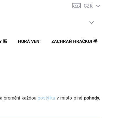
CZK
PRÁZDNÝ KOŠÍK
NÁKUPNÍ
KOŠÍK
Y 🎒
HURÁ VEN!
ZACHRAŇ HRAČKU! 🌟
🌳 NA ZA
dla promění každou
postýlku
v místo plné
pohody
,