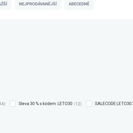
ŽŠÍ
NEJPRODÁVANĚJŠÍ
ABECEDNĚ
Sleva 30 % s kódem: LETO30
SALECODE:LETO30:
14
12