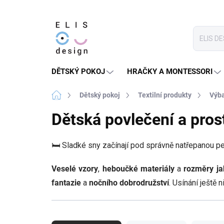
Přejít
na
obsah
DĚTSKÝ POKOJ
HRAČKY A MONTESSORI
Domů
Dětský pokoj
Textilní produkty
Výba
Dětská povlečení a pros
🛏️ Sladké sny začínají pod správně natřepanou pe
Veselé vzory
,
heboučké materiály
a
rozměry ja
fantazie
a
nočního dobrodružství
. Usínání ještě 
Ř