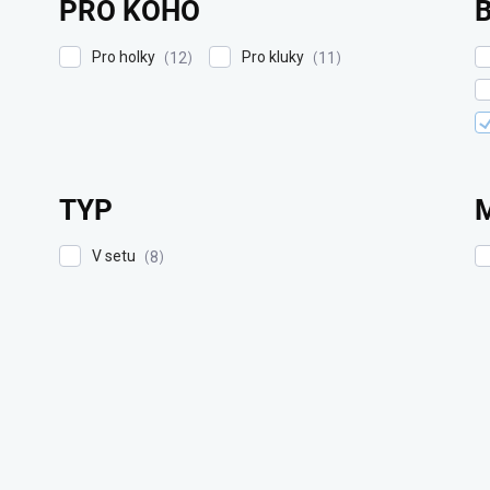
PRO KOHO
Pro holky
Pro kluky
12
11
TYP
V setu
8