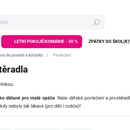
Hledat
LETNÍ POKOJÍČKOMÁNIE - 30 %
ZPÁTKY DO ŠKOL(K)
va do postelí a kočárků
Povlečení
těradla
řinkou.
ko dělané pro malé spáče
. Naše dětská povlečení a prostěra
nikdy nebylo tak lákavé (pro děti i rodiče)!