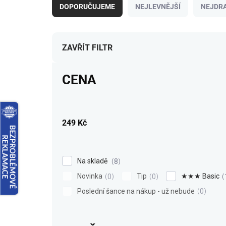
a
DOPORUČUJEME
NEJLEVNĚJŠÍ
NEJDRA
z
e
n
í
ZAVŘÍT FILTR
p
r
CENA
o
d
u
k
249
Kč
t
ů
Na skladě
8
Novinka
Tip
★★★ Basic
0
0
Poslední šance na nákup - už nebude
0