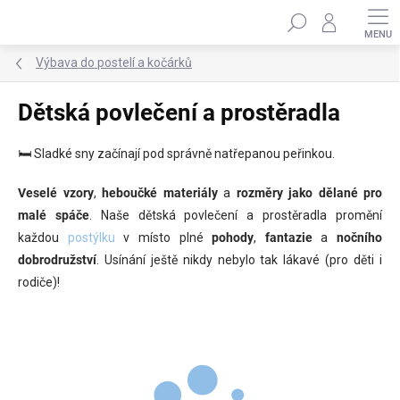
Přejít
Hledat
na
obsah
Výbava do postelí a kočárků
Dětská povlečení a prostěradla
🛏️ Sladké sny začínají pod správně natřepanou peřinkou.
Veselé vzory
,
heboučké materiály
a
rozměry jako dělané pro
malé spáče
. Naše dětská povlečení a prostěradla promění
každou
postýlku
v místo plné
pohody
,
fantazie
a
nočního
dobrodružství
. Usínání ještě nikdy nebylo tak lákavé (pro děti i
rodiče)!