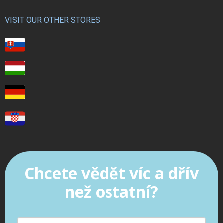
VISIT OUR OTHER STORES
Chcete vědět víc a dřív
než ostatní?