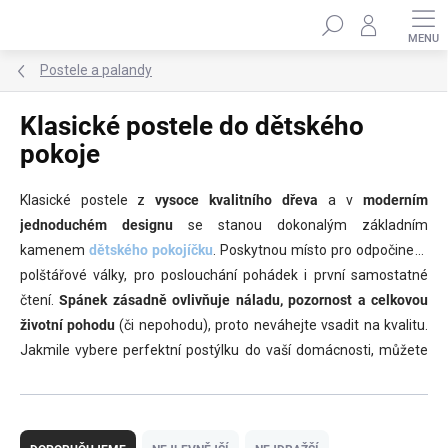
Přejít
Hledat
na
obsah
Postele a palandy
Klasické postele do dětského
pokoje
Klasické postele z
vysoce kvalitního dřeva
a v
moderním
jednoduchém designu
se stanou dokonalým základním
kamenem
dětského pokojíčku
. Poskytnou místo pro odpočinek i
polštářové války, pro poslouchání pohádek i první samostatné
čtení.
Spánek zásadně ovlivňuje náladu, pozornost a celkovou
životní pohodu
(či nepohodu), proto neváhejte vsadit na kvalitu.
Jakmile vybere perfektní postýlku do vaší domácnosti, můžete
k ní u nás najít i
kvalitní pěnovou matraci
v odpovídající velikosti -
díky této kombinace budou vaše děti moci spát jako v bavlnce.
Ř
a