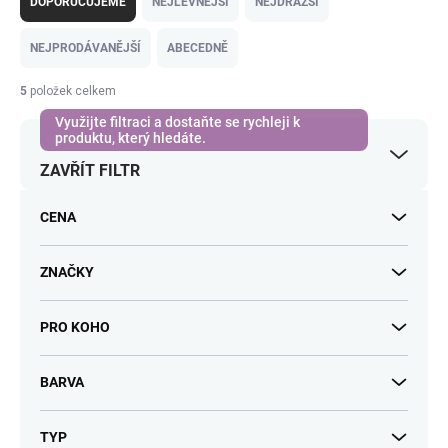
DOPORUČUJEME
NEJLEVNĚJŠÍ
NEJDRAŽŠÍ
z
e
NEJPRODÁVANĚJŠÍ
ABECEDNĚ
n
í
5
položek celkem
p
r
o
ZAVŘÍT FILTR
d
u
k
CENA
t
ů
ZNAČKY
PRO KOHO
BARVA
TYP