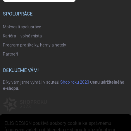
SPOLUPRÁCE
Možnosti spolupráce
Kariéra – volná místa
Program pro školky, herny a hotely
Partneři
DĚKUJEME VÁM!
Díky vám jsme vyhráli v soutěži
Shop roku 2023
Cenu udržitelného
e-shopu
.
ELIS DESIGN používá soubory cookie ke správnému
fungování vašeho oblíbeného e-shopu, k přizpůsobení