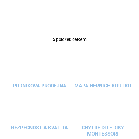
do dětského pokoje. Rošt umístěný kousek...
5
položek celkem
O
v
l
á
d
a
c
í
PODNIKOVÁ PRODEJNA
MAPA HERNÍCH KOUTKŮ
p
r
v
k
y
v
ý
BEZPEČNOST A KVALITA
CHYTRÉ DÍTĚ DÍKY
p
MONTESSORI
i