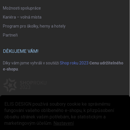
Možnosti spolupráce
Kariéra – volná místa
Program pro školky, herny a hotely
Partneři
DĚKUJEME VÁM!
Díky vám jsme vyhráli v soutěži
Shop roku 2023
Cenu udržitelného
e-shopu
.
ELIS DESIGN používá soubory cookie ke správnému
fungování vašeho oblíbeného e-shopu, k přizpůsobení
obsahu stránek vašim potřebám, ke statistickým a
marketingovým účelům.
Nastavení