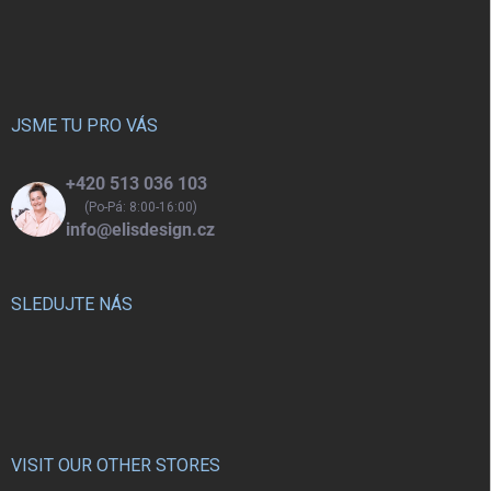
Z
á
p
a
t
í
JSME TU PRO VÁS
+420 513 036 103
(Po-Pá: 8:00-16:00)
info@elisdesign.cz
SLEDUJTE NÁS
VISIT OUR OTHER STORES