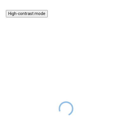
High-contrast mode
Magnetická stavebnice
Motorický stolek s
EliFix Travel - 100 ks
vláčkem a aktivitami
1 499 Kč
999 Kč
SKLADEM
1 999 Kč
SKLADEM
Magnetická stavebnice EliFix
Motorický stoleček v jemných
Travel je menší a skladnější
pastelových barvách obsahuje
verze naší oblíbené stavebnice,
hrací prvky, které jsou zábavné,