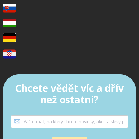
Chcete vědět víc a dřív
než ostatní?