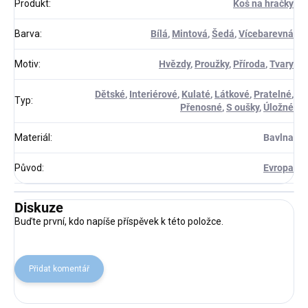
Produkt
:
Koš na hračky
Barva
:
Bílá
,
Mintová
,
Šedá
,
Vícebarevná
Motiv
:
Hvězdy
,
Proužky
,
Příroda
,
Tvary
Dětské
,
Interiérové
,
Kulaté
,
Látkové
,
Pratelné
,
Typ
:
Přenosné
,
S oušky
,
Úložné
Materiál
:
Bavlna
Původ
:
Evropa
Diskuze
Buďte první, kdo napíše příspěvek k této položce.
Přidat komentář