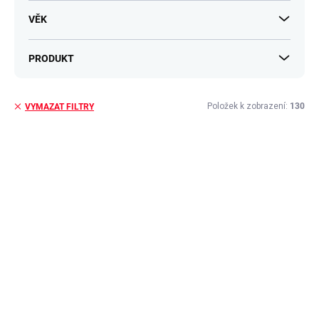
VĚK
PRODUKT
Položek k zobrazení:
130
VYMAZAT FILTRY
V
ý
p
i
s
p
r
o
d
u
k
t