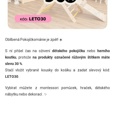
Oblíbená Pokojíčkománie je zpět! ☀️
S ní přišel čas na oživení
dětského pokojíčku
nebo
herního
koutku
, protože
na
produkty označené růžovým štítkem máte
slevu 30 %
.
Stačí vložit vybrané kousky do košíku a zadat slevový kód:
LETO30
.
Vybírat můžete z montessori pomůcek, hraček, dětského
nábytku nebo dekorací . ✨