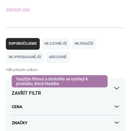
Zobrazit více
Ř
a
DOPORUČUJEME
NEJLEVNĚJŠÍ
NEJDRAŽŠÍ
z
e
NEJPRODÁVANĚJŠÍ
ABECEDNĚ
n
í
130
položek celkem
p
r
o
ZAVŘÍT FILTR
d
u
k
CENA
t
ů
ZNAČKY