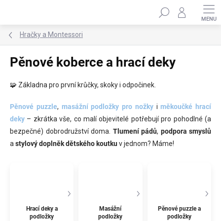
Přejít
Hledat
na
obsah
Hračky a Montessori
Pěnové koberce a hrací deky
🧩 Základna pro první krůčky, skoky i odpočinek.
Pěnové puzzle
,
masážní podložky pro nožky
i
měkoučké hrací
deky
– zkrátka vše, co malí objevitelé potřebují pro pohodlné (a
bezpečné) dobrodružství doma.
Tlumení pádů
,
podpora smyslů
a
stylový doplněk dětského koutku
v jednom? Máme!
Hrací deky a
Masážní
Pěnové puzzle a
podložky
podložky
podložky