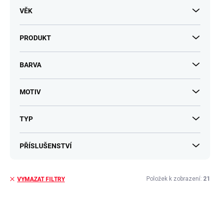
VĚK
PRODUKT
BARVA
MOTIV
TYP
PŘÍSLUŠENSTVÍ
Položek k zobrazení:
21
VYMAZAT FILTRY
V
ý
p