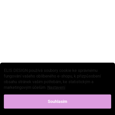
ELIS DESIGN používá soubory cookie ke správnému
fungování vašeho oblíbeného e-shopu, k přizpůsobení
obsahu stránek vašim potřebám, ke statistickým a
marketingovým účelům.
Nastavení
Souhlasím
MOMENTÁLNĚ NEDOSTUPNÉ