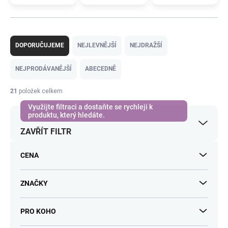
Ř
a
DOPORUČUJEME
NEJLEVNĚJŠÍ
NEJDRAŽŠÍ
z
e
NEJPRODÁVANĚJŠÍ
ABECEDNĚ
n
í
21
položek celkem
p
r
o
ZAVŘÍT FILTR
d
u
k
CENA
t
ů
ZNAČKY
PRO KOHO