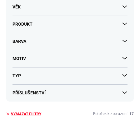
VĚK
PRODUKT
BARVA
MOTIV
TYP
PŘÍSLUŠENSTVÍ
Položek k zobrazení:
17
VYMAZAT FILTRY
V
ý
p