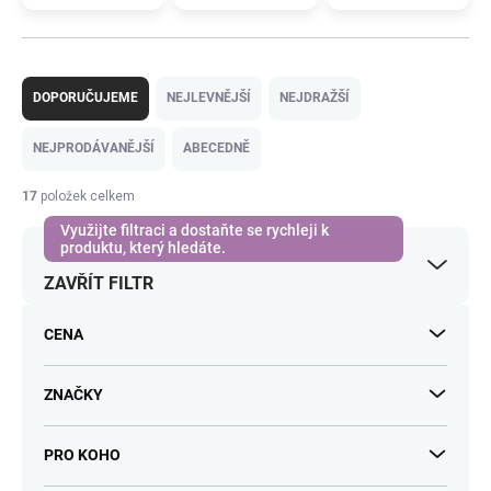
Ř
a
DOPORUČUJEME
NEJLEVNĚJŠÍ
NEJDRAŽŠÍ
z
e
NEJPRODÁVANĚJŠÍ
ABECEDNĚ
n
í
17
položek celkem
p
r
o
ZAVŘÍT FILTR
d
u
k
CENA
t
ů
ZNAČKY
PRO KOHO