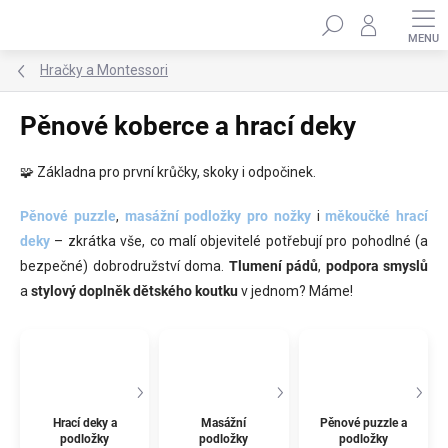
Přejít
Hledat
na
obsah
Hračky a Montessori
Pěnové koberce a hrací deky
🧩 Základna pro první krůčky, skoky i odpočinek.
Pěnové puzzle
,
masážní podložky pro nožky
i
měkoučké hrací
deky
– zkrátka vše, co malí objevitelé potřebují pro pohodlné (a
bezpečné) dobrodružství doma.
Tlumení pádů
,
podpora smyslů
a
stylový doplněk dětského koutku
v jednom? Máme!
Hrací deky a
Masážní
Pěnové puzzle a
podložky
podložky
podložky