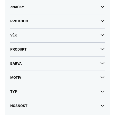
ů
ZNAČKY
PRO KOHO
VĚK
PRODUKT
BARVA
MOTIV
TYP
NOSNOST