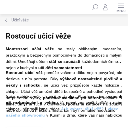
Přejít
Hledat
na
obsah
Učicí věže
Rostoucí učicí věže
Montessori učící věže
se staly oblíbeným, moderním,
praktickým a bezpečným pomocníkem do domácnosti s malými
dětmi. U
možňují dětem
stát se součástí
každodenních činností
nejen v kuchyni a
učí děti samostatnosti
.
Rostoucí učící věž
pomůže vašemu dítku nejen povyrůst, ale
doslova s ním poroste. Díky
výškově nastavitelné plošině a
někdy i schodku
, se učící věž přizpůsobí každé holčičce i
chlapci. Učící věž umožní dítěti bezpečně a pohodlně vystoupat
Naše nabídka učících věží je široká. Abychom vám
pomohli
do potřebné výšky,
pomáhat mamince při vaření
, tatínkovi v
při rozhodování a výběru
té pravé pro vaši holčičku nebo
dílně,
umýt si
ruce v umyvadle,
podat si
kartáček na zoubky
chlapce, připravili jsme rádce
Jak vybrat učící věž?
i
video z
nebo oblíbenou hračku z místa, kam by normálně nedosáhlo.
našeho showroomu
v Kuřimi u Brna, které vás naší nabídkou
provede a
usnadní vám nákup
.