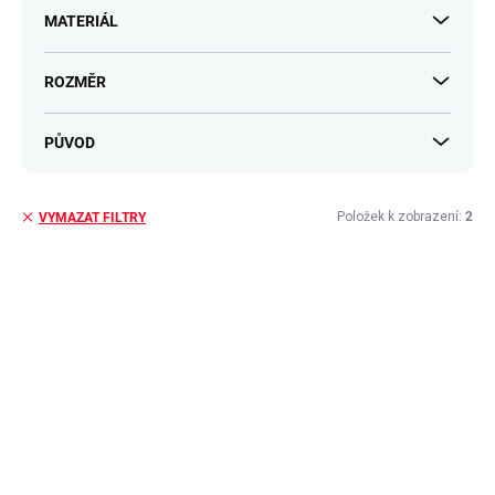
MATERIÁL
ROZMĚR
PŮVOD
Položek k zobrazení:
2
VYMAZAT FILTRY
V
ý
p
i
s
p
r
o
d
u