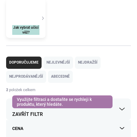
Jak vybrat učicí
věž?
Ř
a
DOPORUČUJEME
NEJLEVNĚJŠÍ
NEJDRAŽŠÍ
z
e
NEJPRODÁVANĚJŠÍ
ABECEDNĚ
n
í
2
položek celkem
p
r
o
ZAVŘÍT FILTR
d
u
k
CENA
t