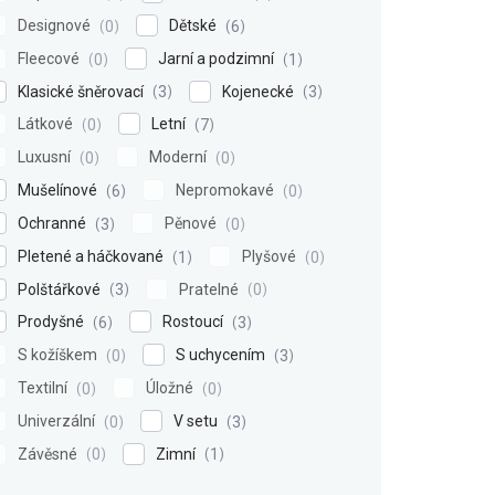
Designové
Dětské
0
6
Fleecové
Jarní a podzimní
0
1
Klasické šněrovací
Kojenecké
3
3
Látkové
Letní
0
7
Luxusní
Moderní
0
0
Mušelínové
Nepromokavé
6
0
Ochranné
Pěnové
3
0
Pletené a háčkované
Plyšové
1
0
Polštářkové
Pratelné
3
0
Prodyšné
Rostoucí
6
3
S kožíškem
S uchycením
0
3
Textilní
Úložné
0
0
Univerzální
V setu
0
3
Závěsné
Zimní
0
1