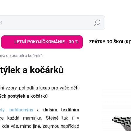
Hledat
LETNÍ POKOJÍČKOMÁNIE - 30 %
ZPÁTKY DO ŠKOL(K)
va do postelí a kočárků
stýlek a kočárků
lní vzory, pohodlí a luxus pro vaše děti.
kých postýlek
a kočárků
.
ly
,
baldachýny
a
dalším
textilním
re každá maminka. Stejně tak i v
, kde vás, mimo jiné, zaujmou například