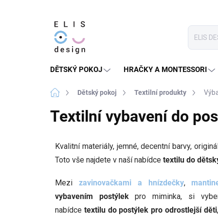
Přejít
na
obsah
DĚTSKÝ POKOJ
HRAČKY A MONTESSORI
Domů
Dětský pokoj
Textilní produkty
Výba
Textilní vybavení do po
Kvalitní materiály, jemné, decentní barvy, originá
Toto vše najdete v naší nabídce
textilu do děts
Mezi
zavinovačkami a hnízdečky
,
mantine
vybavením postýlek
pro miminka, si vybe
nabídce
textilu do postýlek
pro odrostlejší děti