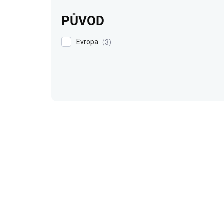
PŮVOD
Evropa
3
V
ý
p
i
s
p
r
o
d
u