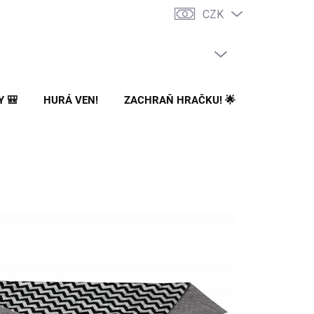
CZK
PRÁZDNÝ KOŠÍK
NÁKUPNÍ
KOŠÍK
Y 🎒
HURÁ VEN!
ZACHRAŇ HRAČKU! 🌟
🌳 NA ZA