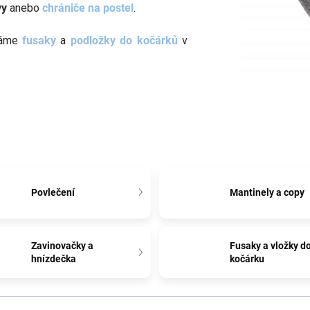
vy
anebo
chrániče na postel
.
máme
fusaky
a
podložky do kočárků
v
Povlečení
Mantinely a copy
Zavinovačky a
Fusaky a vložky d
hnízdečka
kočárku