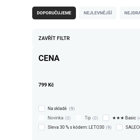
Ř
a
DOPORUČUJEME
NEJLEVNĚJŠÍ
NEJDRA
z
e
n
í
ZAVŘÍT FILTR
p
r
CENA
o
d
u
k
799
Kč
t
ů
Na skladě
9
Novinka
Tip
★★★ Basic
0
0
Sleva 30 % s kódem: LETO30
SALEC
9