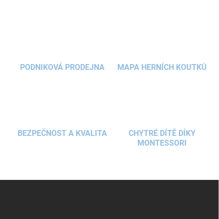
v
l
á
d
a
c
í
PODNIKOVÁ PRODEJNA
MAPA HERNÍCH KOUTKŮ
p
r
v
k
y
v
ý
BEZPEČNOST A KVALITA
CHYTRÉ DÍTĚ DÍKY
p
MONTESSORI
i
s
u
Z
á
p
a