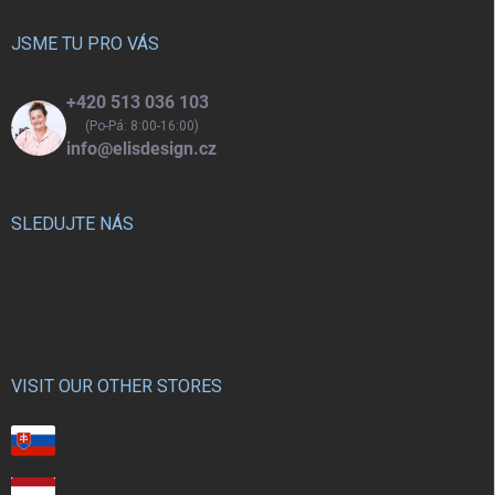
t
í
JSME TU PRO VÁS
+420 513 036 103
(Po-Pá: 8:00-16:00)
info@elisdesign.cz
SLEDUJTE NÁS
VISIT OUR OTHER STORES