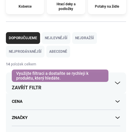
Hrací deky a
Koberce
Potahy na židle
podložky
Ř
a
DOPORUČUJEME
NEJLEVNĚJŠÍ
NEJDRAŽŠÍ
z
e
NEJPRODÁVANĚJŠÍ
ABECEDNĚ
n
í
14
položek celkem
p
r
o
ZAVŘÍT FILTR
d
u
k
CENA
t
ů
ZNAČKY