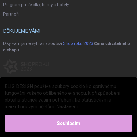
Program pro školky, herny a hotely
Partneři
DĚKUJEME VÁM!
Díky vám jsme vyhráli v soutěži
Shop roku 2023
Cenu udržitelného
e-shopu
.
ELIS DESIGN používá soubory cookie ke správnému
fungování vašeho oblíbeného e-shopu, k přizpůsobení
obsahu stránek vašim potřebám, ke statistickým a
marketingovým účelům.
Nastavení
Copyright 2026
ELIS DESIGN
. Všechna práva vyhrazena.
Upravit nastavení
cookies
Souhlasím
Vytvořil Shoptet Premium