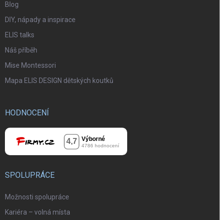
Blog
DIY, nápady a inspirace
ELIS talks
Náš příběh
Mise Montessori
Mapa ELIS DESIGN dětských koutků
HODNOCENÍ
SPOLUPRÁCE
Možnosti spolupráce
Kariéra – volná místa