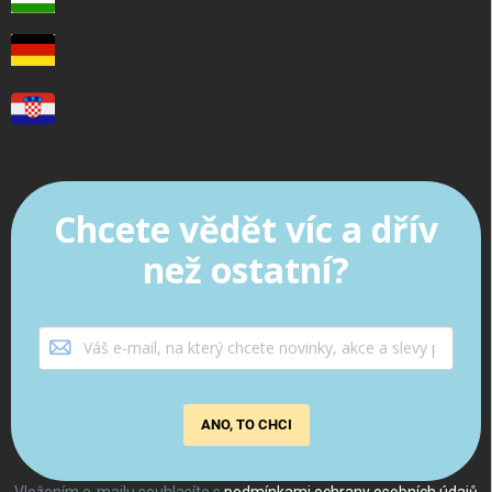
Chcete vědět víc a dřív
než ostatní?
ANO, TO CHCI
Vložením e-mailu souhlasíte s
podmínkami ochrany osobních údajů