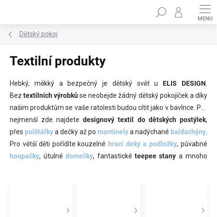
Přejít
Hledat
na
obsah
Dětský pokoj
Textilní produkty
Hebký, měkký a bezpečný je dětský svět u
ELIS DESIGN
.
Bez
textilních výrobků
se neobejde žádný dětský pokojíček a díky
našim produktům se vaše ratolesti budou cítit jako v bavlnce. Pro
nejmenší zde najdete
designový textil do dětských postýlek
,
přes
polštářky
a dečky až po
mantinely
a nadýchané
baldachýny
.
Pro větší děti pořídíte kouzelné
hrací deky a podložky
, půvabné
houpačky
, útulné
domečky
, fantastické
teepee stany
a mnoho
dalších textilních doplňků a vybavení. Veškerý
textil do dětského
pokoje
je z bezpečných, certifikovaných materiálů, vhodných pro
děti.