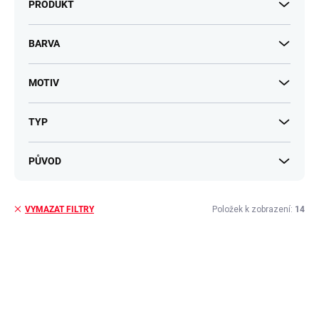
PRODUKT
BARVA
MOTIV
TYP
PŮVOD
Položek k zobrazení:
14
VYMAZAT FILTRY
V
ý
p
i
s
p