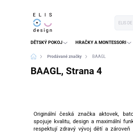
Přejít
na
obsah
DĚTSKÝ POKOJ
HRAČKY A MONTESSORI
Domů
Prodávané značky
BAAGL
BAAGL
, Strana 4
Originální česká značka aktovek, ba
spojuje kvalitu, design a maximální fu
respektují zdravý vývoj dětí a zároveň