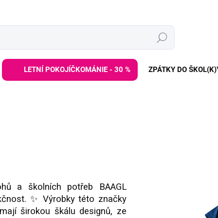
Hledat
LETNÍ POKOJÍČKOMÁNIE - 30 %
ZPÁTKY DO ŠKOL(K)
tohů a školních potřeb BAAGL
nkčnost. ✨ Výrobky této značky
 mají širokou škálu designů, ze