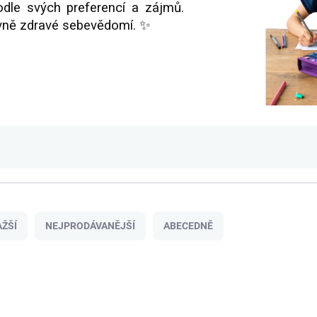
odle svých preferencí a zájmů.
avně zdravé sebevědomí. ✨
ŽŠÍ
NEJPRODÁVANĚJŠÍ
ABECEDNĚ