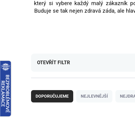
který si vybere každý malý zákazník p
Buduje se tak nejen zdravá záda, ale hl
OTEVŘÍT FILTR
Ř
a
DOPORUČUJEME
NEJLEVNĚJŠÍ
NEJDRA
z
e
n
V
í
ý
p
p
r
i