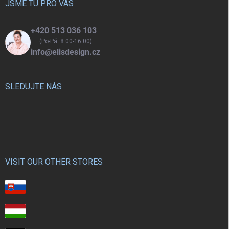
í
JSME TU PRO VÁS
+420 513 036 103
(Po-Pá: 8:00-16:00)
info@elisdesign.cz
SLEDUJTE NÁS
VISIT OUR OTHER STORES