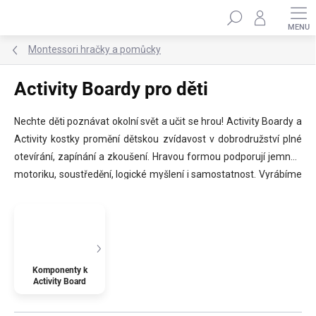
Přejít
Hledat
na
obsah
Montessori hračky a pomůcky
Activity Boardy pro děti
Nechte děti poznávat okolní svět a učit se hrou! Activity Boardy a
Activity kostky promění dětskou zvídavost v dobrodružství plné
otevírání, zapínání a zkoušení. Hravou formou podporují jemnou
motoriku, soustředění, logické myšlení i samostatnost. Vyrábíme
je z kvalitních materiálů a každý splňuje bezpečnostní normu EN-
71 pro dětské hračky. Activity Board je ideální hračkou pro děti od
1 roku do 8 let. ✨
Komponenty k
Activity Board