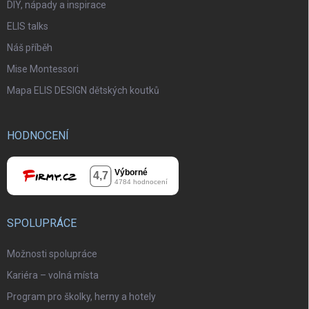
DIY, nápady a inspirace
ELIS talks
Náš příběh
Mise Montessori
Mapa ELIS DESIGN dětských koutků
HODNOCENÍ
SPOLUPRÁCE
Možnosti spolupráce
Kariéra – volná místa
Program pro školky, herny a hotely