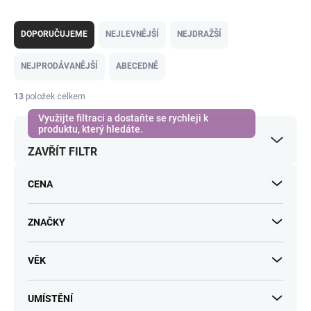
Ř
a
DOPORUČUJEME
NEJLEVNĚJŠÍ
NEJDRAŽŠÍ
z
e
NEJPRODÁVANĚJŠÍ
ABECEDNĚ
n
í
13
položek celkem
p
r
o
ZAVŘÍT FILTR
d
u
k
CENA
t
ů
ZNAČKY
VĚK
UMÍSTĚNÍ