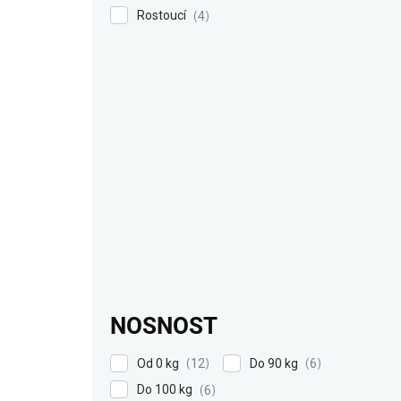
Rostoucí
4
NOSNOST
Od 0 kg
Do 90 kg
12
6
Do 100 kg
6