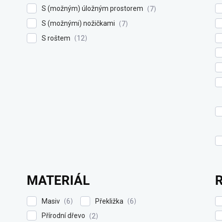
S (možným) úložným prostorem
7
S (možnými) nožičkami
7
S roštem
12
MATERIÁL
Masiv
Překližka
6
6
Přírodní dřevo
2