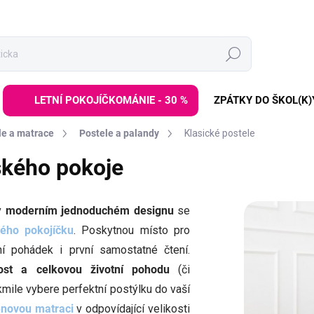
Hledat
LETNÍ POKOJÍČKOMÁNIE - 30 %
ZPÁTKY DO ŠKOL(K)
le a matrace
Postele a palandy
Klasické postele
ského pokoje
v
moderním jednoduchém designu
se
kého pokojíčku
. Poskytnou místo pro
ní pohádek i první samostatné čtení.
ost a celkovou životní pohodu
(či
kmile vybere perfektní postýlku do vaší
pěnovou matraci
v odpovídající velikosti