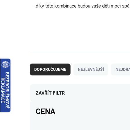
- díky této kombinace budou vaše děti moci spát
Ř
a
DOPORUČUJEME
NEJLEVNĚJŠÍ
NEJDRA
z
e
n
í
ZAVŘÍT FILTR
p
r
CENA
o
d
u