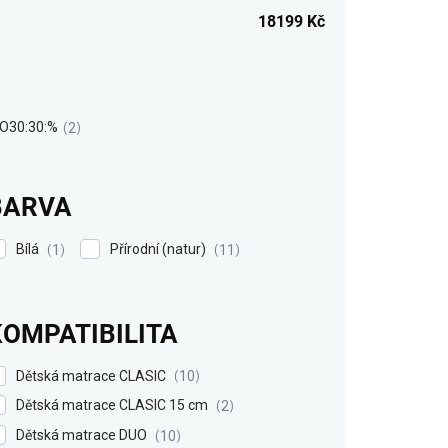
18199
Kč
O30:30:%
2
BARVA
Bílá
Přírodní (natur)
1
11
KOMPATIBILITA
Dětská matrace CLASIC
10
Dětská matrace CLASIC 15 cm
2
Dětská matrace DUO
10