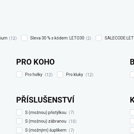
ium
Sleva 30 % s kódem: LETO30
SALECODE:LET
12
2
PRO KOHO
Pro holky
Pro kluky
12
12
PŘÍSLUŠENSTVÍ
S (možnou) přistýlkou
7
S (možnou) zábranou
10
S (možným) šuplíkem
7