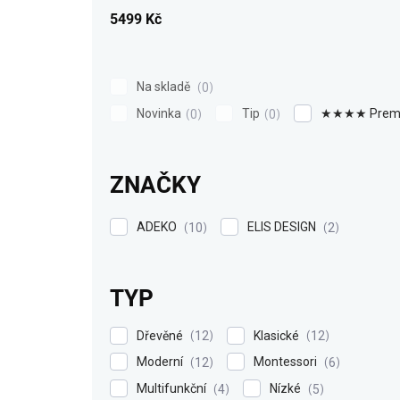
k
5499
Kč
t
ů
Na skladě
0
Novinka
Tip
★★★★ Prem
0
0
ZNAČKY
ADEKO
ELIS DESIGN
10
2
TYP
Dřevěné
Klasické
12
12
Moderní
Montessori
12
6
Multifunkční
Nízké
4
5