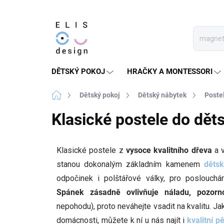
Přejít
na
obsah
DĚTSKÝ POKOJ
HRAČKY A MONTESSORI
Domů
Dětský pokoj
Dětský nábytek
Poste
Klasické postele do dět
Klasické postele z
vysoce kvalitního dřeva
a 
stanou dokonalým základním kamenem
děts
odpočinek i polštářové války, pro poslouchá
Spánek zásadně ovlivňuje náladu, pozorn
nepohodu), proto neváhejte vsadit na kvalitu. Ja
domácnosti, můžete k ní u nás najít i
kvalitní 