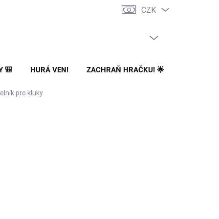
CZK
PRÁZDNÝ KOŠÍK
NÁKUPNÍ
KOŠÍK
Y 🎒
HURÁ VEN!
ZACHRAŇ HRAČKU! 🌟
🌳 NA ZA
elník pro kluky
ONČEN
klerové trojúhelník pro kluky
je
vyprodaný
.