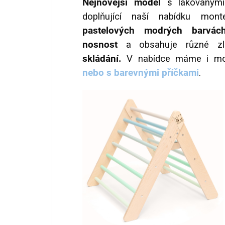
Nejnovější model
s lakovanými 
doplňující naší nabídku mo
pastelových modrých barvác
nosnost
a obsahuje různé zl
skládání.
V nabídce máme i mo
nebo s barevnými příčkami
.