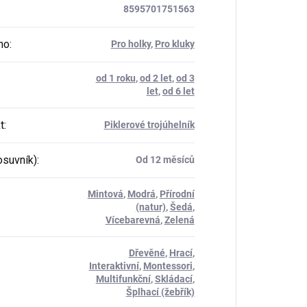
8595701751563
ho
:
Pro holky
,
Pro kluky
od 1 roku
,
od 2 let
,
od 3
let
,
od 6 let
t
:
Piklerové trojúhelník
osuvník)
:
Od 12 měsíců
Mintová
,
Modrá
,
Přírodní
(natur)
,
Šedá
,
Vícebarevná
,
Zelená
Dřevěné
,
Hrací
,
Interaktivní
,
Montessori
,
Multifunkční
,
Skládací
,
Šplhací (žebřík)