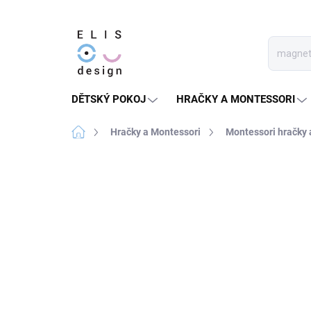
Přejít
na
obsah
DĚTSKÝ POKOJ
HRAČKY A MONTESSORI
Domů
Hračky a Montessori
Montessori hračky
1 hodnocení
Podrobnosti hodnocení
PRODEJ UKONČEN
DOPORUČENO
MONTESSORI
CENTREM