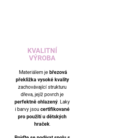
KVALITNÍ
VÝROBA
Materiálem je
březová
překližka vysoké kvality
zachovávající strukturu
dřeva, jejíž povrch je
perfektně ohlazený
. Laky
i barvy jsou
certifikované
pro použití u dětských
hraček
.
Pojďte se podívat spolu s