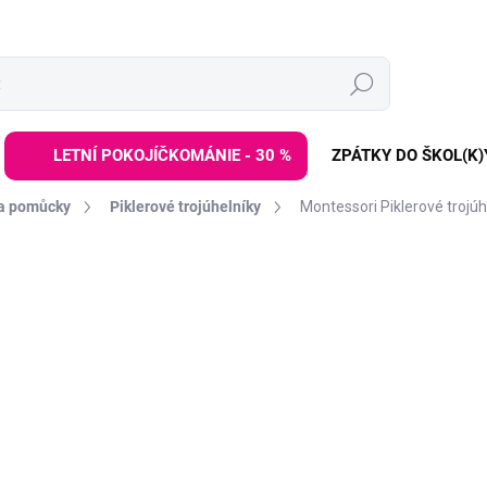
Hledat
LETNÍ POKOJÍČKOMÁNIE - 30 %
ZPÁTKY DO ŠKOL(K)
 a pomůcky
Piklerové trojúhelníky
Montessori Piklerové trojúh
ZNAČKA:
ELIS DESIGN
3 699 Kč
Měrná
VYPRODÁNO | PRODEJ UK
cena:
Litujeme, ale
Montessori Pi