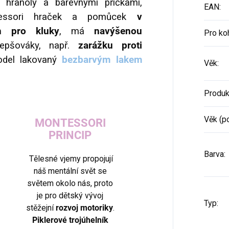
hranoly a barevnými příčkami,
EAN
:
ntessori hraček a pomůcek
v
h pro kluky
, má
navýšenou
Pro ko
epšováky, např.
zarážku proti
del lakovaný
bezbarvým lakem
Věk
:
Produk
Věk (p
MONTESSORI
PRINCIP
Barva
:
Tělesné vjemy propojují
náš mentální svět se
světem okolo nás, proto
je pro dětský vývoj
Typ
:
stěžejní
rozvoj motoriky
.
Piklerové trojúhelník