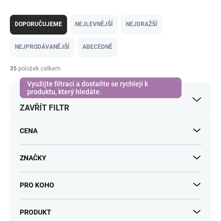
Ř
a
DOPORUČUJEME
NEJLEVNĚJŠÍ
NEJDRAŽŠÍ
z
e
NEJPRODÁVANĚJŠÍ
ABECEDNĚ
n
í
35
položek celkem
p
r
o
ZAVŘÍT FILTR
d
u
k
CENA
t
ů
ZNAČKY
PRO KOHO
PRODUKT