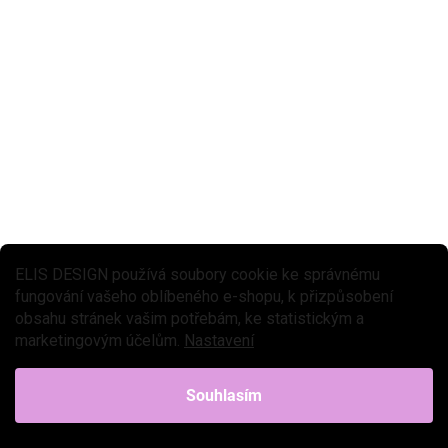
★★★★ PREMIUM
ZPÁTKY DO ŠKOL(K)Y
SKLADEM DO 2-6 TÝDNŮ
Dětská stolní lampa - Cirkusová manéž
539 Kč
Do košíku
Dětská stolní lampička se stínítkem v neutrálních barvách, se
ELIS DESIGN používá soubory cookie ke správnému
cvičenými zvířátky vystupujícími v cirkusové manéži, je krásnou
fungování vašeho oblíbeného e-shopu, k přizpůsobení
dekorací a ozdobou do dětského pokoje. Designová...
obsahu stránek vašim potřebám, ke statistickým a
marketingovým účelům.
Nastavení
Souhlasím