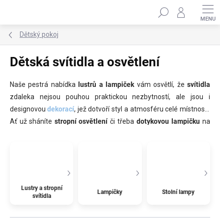
Přejít
Hledat
na
obsah
Dětský pokoj
Dětská svítidla a osvětlení
Naše pestrá nabídka
lustrů a lampiček
vám osvětlí, že
svítidla
zdaleka nejsou pouhou praktickou nezbytností, ale jsou i
designovou
dekorací
, jež dotvoří styl a atmosféru celé místnosti.
Ať už sháníte
stropní osvětlení
či třeba
dotykovou lampičku
na
stolek
, která spolehlivě zaplaší strach ze tmy, u nás si určitě
vyberete.
Lustry a stropní
Lampičky
Stolní lampy
svítidla