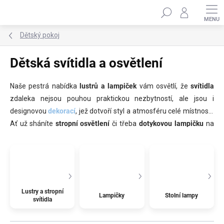
Přejít
Hledat
na
obsah
Dětský pokoj
Dětská svítidla a osvětlení
Naše pestrá nabídka
lustrů a lampiček
vám osvětlí, že
svítidla
zdaleka nejsou pouhou praktickou nezbytností, ale jsou i
designovou
dekorací
, jež dotvoří styl a atmosféru celé místnosti.
Ať už sháníte
stropní osvětlení
či třeba
dotykovou lampičku
na
stolek
, která spolehlivě zaplaší strach ze tmy, u nás si určitě
vyberete.
Lustry a stropní
Lampičky
Stolní lampy
svítidla