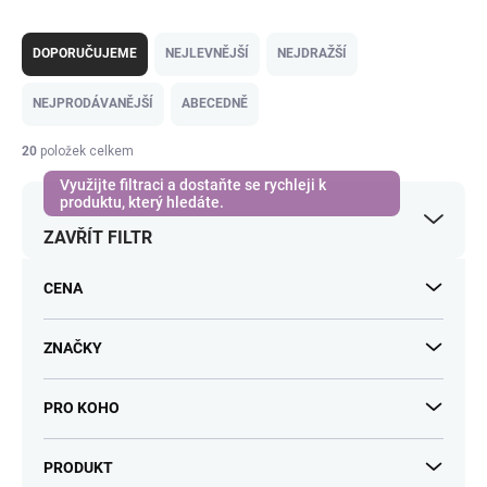
Ř
a
DOPORUČUJEME
NEJLEVNĚJŠÍ
NEJDRAŽŠÍ
z
e
NEJPRODÁVANĚJŠÍ
ABECEDNĚ
n
í
20
položek celkem
p
r
o
ZAVŘÍT FILTR
d
u
k
CENA
t
ů
ZNAČKY
PRO KOHO
PRODUKT