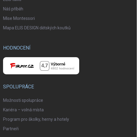
Náš příběh
Mise Montessori
Mapa ELIS DESIGN dětských koutků
HODNOCENÍ
SPOLUPRÁCE
Možnosti spolupráce
Kariéra – volná místa
Program pro školky, herny a hotely
Partneři