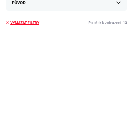
PŮVOD
Položek k zobrazení:
13
VYMAZAT FILTRY
V
ý
p
i
s
p
r
o
d
u
k
t
ů