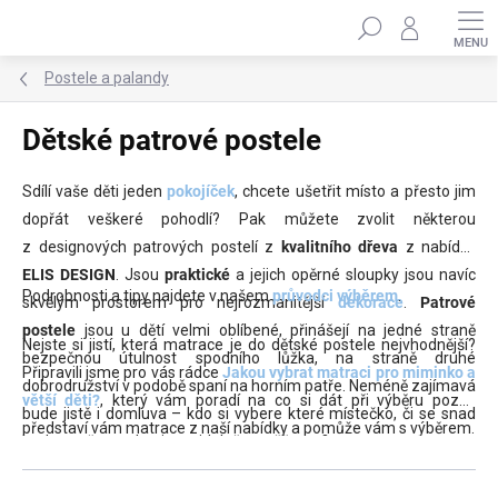
Přejít
Hledat
na
obsah
Postele a palandy
Dětské patrové postele
Sdílí vaše děti jeden
pokojíček
, chcete ušetřit místo a přesto jim
dopřát veškeré pohodlí? Pak můžete zvolit některou
z designových patrových postelí z
kvalitního dřeva
z nabídky
ELIS DESIGN
. Jsou
praktické
a jejich opěrné sloupky jsou navíc
Podrobnosti a tipy najdete v našem
průvodci výběrem
.
skvělým prostorem pro nejrozmanitější
dekorace
.
Patrové
postele
jsou u dětí velmi oblíbené, přinášejí na jedné straně
Nejste si jistí, která matrace je do dětské postele nejvhodnější?
bezpečnou útulnost spodního lůžka, na straně druhé
Připravili jsme pro vás rádce
Jakou vybrat matraci pro miminko a
dobrodružství v podobě spaní na horním patře. Neméně zajímavá
větší děti?
, který vám poradí na co si dát při výběru pozor,
bude jistě i domluva – kdo si vybere které místečko, či se snad
představí vám matrace z naší nabídky a pomůže vám s výběrem.
budou vaše ratolesti pravidelně vyměňovat?