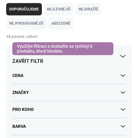
Ř
a
DOPORUČUJEME
NEJLEVNĚJŠÍ
NEJDRAŽŠÍ
z
e
NEJPRODÁVANĚJŠÍ
ABECEDNĚ
n
í
13
položek celkem
p
r
o
ZAVŘÍT FILTR
d
u
k
CENA
t
ů
ZNAČKY
PRO KOHO
BARVA