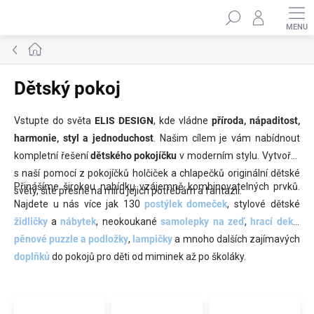
Přejít
Hledat
na
obsah
Domů
Dětský pokoj
Vstupte do světa
ELIS DESIGN
, kde vládne
příroda, nápaditost,
harmonie, styl a jednoduchost
. Našim cílem je vám nabídnout
kompletní řešení
dětského pokojíčku
v moderním stylu. Vytvořte
s naší pomocí z pokojíčků holčiček a chlapečků originální dětské
Přinášíme širokou nabídku vzájemně kombinovatelných prvků.
světy, šité přesně na míru jejich potřebám a fantazii.
Najdete u nás více jak 130
postýlek domeček
, stylové dětské
židličky
a
nábytek
, neokoukané
samolepky na zeď
,
hrací deky
,
pěnové puzzle a podložky
,
lampičky
a mnoho dalších zajímavých
doplňků
do pokojů pro děti od miminek až po školáky.