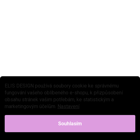
SLEVA 30 % S KÓDEM:
SALECODE:LETO30:30:%
LETO30
SKLADEM
(2 KS)
Noční LED lampička Vrtulník - růžový
ELIS DESIGN používá soubory cookie ke správnému
549 Kč
Do košíku
fungování vašeho oblíbeného e-shopu, k přizpůsobení
obsahu stránek vašim potřebám, ke statistickým a
Noční LED lampička ve tvaru růžového vrtulníku je zábavné a stylové
marketingovým účelům.
Nastavení
světlo do dětského pokoje, které spojuje originální design s
praktickým využitím. Tato dětská lampička zaujme...
Souhlasím