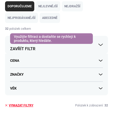
Ř
a
DOPORUČUJEME
NEJLEVNĚJŠÍ
NEJDRAŽŠÍ
z
e
NEJPRODÁVANĚJŠÍ
ABECEDNĚ
n
í
32
položek celkem
p
r
o
ZAVŘÍT FILTR
d
u
k
CENA
t
ů
ZNAČKY
VĚK
Položek k zobrazení:
32
VYMAZAT FILTRY