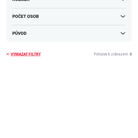
POČET OSOB
PŮVOD
Položek k zobrazení:
8
VYMAZAT FILTRY
V
ý
p
i
s
p
r
o
d
u
k