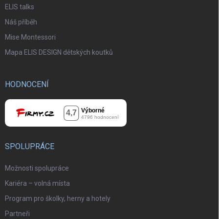
ELIS talks
Náš příběh
Mise Montessori
Mapa ELIS DESIGN dětských koutků
HODNOCENÍ
SPOLUPRÁCE
Možnosti spolupráce
Kariéra – volná místa
Program pro školky, herny a hotely
Partneři