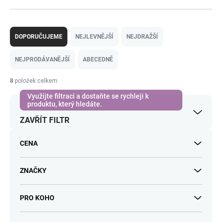
Ř
a
DOPORUČUJEME
NEJLEVNĚJŠÍ
NEJDRAŽŠÍ
z
e
NEJPRODÁVANĚJŠÍ
ABECEDNĚ
n
í
8
položek celkem
p
r
o
ZAVŘÍT FILTR
d
u
k
CENA
t
ů
ZNAČKY
PRO KOHO