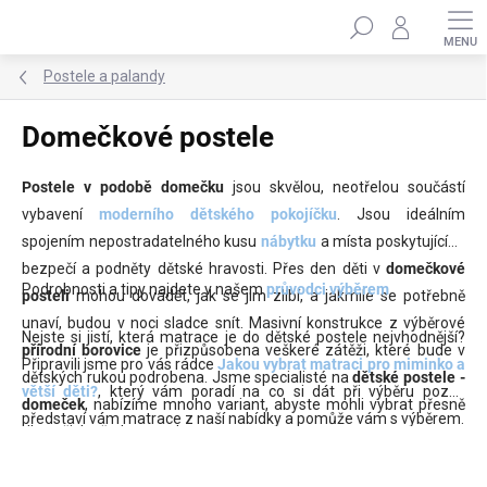
Přejít
Hledat
na
obsah
Postele a palandy
Domečkové postele
Postele v podobě domečku
jsou skvělou, neotřelou součástí
vybavení
moderního dětského pokojíčku
. Jsou ideálním
spojením nepostradatelného kusu
nábytku
a místa poskytujícího
bezpečí a podněty dětské hravosti. Přes den děti v
domečkové
Podrobnosti a tipy najdete v našem
průvodci výběrem
.
posteli
mohou dovádět, jak se jim zlíbí, a jakmile se potřebně
unaví, budou v noci sladce snít. Masivní konstrukce z výběrové
Nejste si jistí, která matrace je do dětské postele nejvhodnější?
přírodní borovice
je přizpůsobena veškeré zátěži, které bude v
Připravili jsme pro vás rádce
Jakou vybrat matraci pro miminko a
dětských rukou podrobena. Jsme specialisté na
dětské postele -
větší děti?
, který vám poradí na co si dát při výběru pozor,
domeček
, nabízíme mnoho variant, abyste mohli vybrat přesně
představí vám matrace z naší nabídky a pomůže vám s výběrem.
dle vašich představ a vkusu.