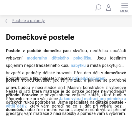
Přejít
Hledat
na
obsah
Postele a palandy
Domečkové postele
Postele v podobě domečku
jsou skvělou, neotřelou součástí
vybavení
moderního dětského pokojíčku
. Jsou ideálním
spojením nepostradatelného kusu
nábytku
a místa poskytujícího
bezpečí a podněty dětské hravosti. Přes den děti v
domečkové
Podrobnosti a tipy najdete v našem
průvodci výběrem
.
posteli
mohou dovádět, jak se jim zlíbí, a jakmile se potřebně
unaví, budou v noci sladce snít. Masivní konstrukce z výběrové
Nejste si jistí, která matrace je do dětské postele nejvhodnější?
přírodní borovice
je přizpůsobena veškeré zátěži, které bude v
Připravili jsme pro vás rádce
Jakou vybrat matraci pro miminko a
dětských rukou podrobena. Jsme specialisté na
dětské postele -
větší děti?
, který vám poradí na co si dát při výběru pozor,
domeček
, nabízíme mnoho variant, abyste mohli vybrat přesně
představí vám matrace z naší nabídky a pomůže vám s výběrem.
dle vašich představ a vkusu.