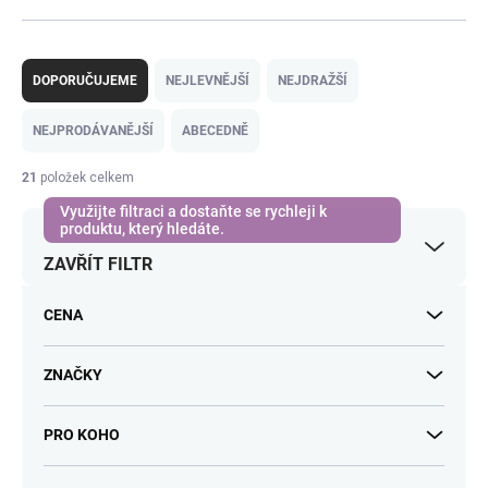
Ř
a
DOPORUČUJEME
NEJLEVNĚJŠÍ
NEJDRAŽŠÍ
z
e
NEJPRODÁVANĚJŠÍ
ABECEDNĚ
n
í
21
položek celkem
p
r
o
ZAVŘÍT FILTR
d
u
k
CENA
t
ů
ZNAČKY
PRO KOHO