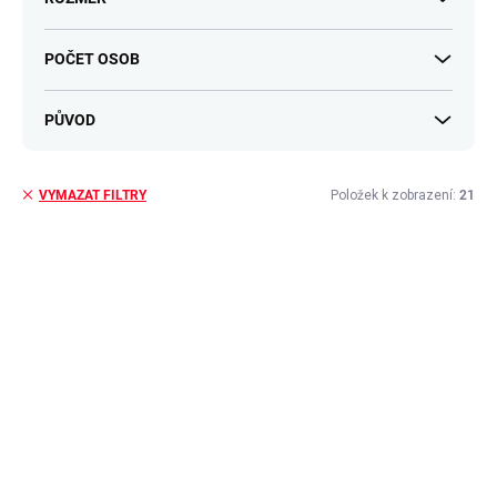
POČET OSOB
PŮVOD
Položek k zobrazení:
21
VYMAZAT FILTRY
V
ý
p
i
s
p
r
o
d
u
k