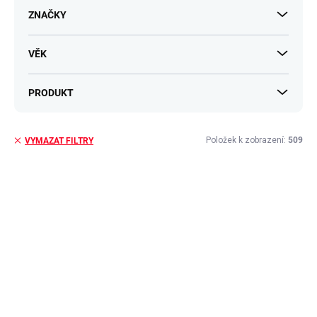
ů
ZNAČKY
VĚK
PRODUKT
Položek k zobrazení:
509
VYMAZAT FILTRY
V
ý
p
i
s
p
r
o
d
u