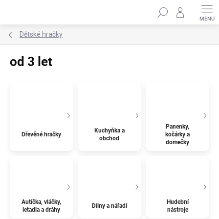
Přejít
Hledat
na
obsah
Dětské hračky
od 3 let
Panenky,
Kuchyňka a
Dřevěné hračky
kočárky a
obchod
domečky
Autíčka, vláčky,
Hudební
Dílny a nářadí
letadla a dráhy
nástroje