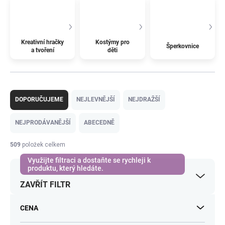
Kreativní hračky
Kostýmy pro
Šperkovnice
a tvoření
děti
Ř
a
DOPORUČUJEME
NEJLEVNĚJŠÍ
NEJDRAŽŠÍ
z
e
NEJPRODÁVANĚJŠÍ
ABECEDNĚ
n
í
509
položek celkem
p
r
o
ZAVŘÍT FILTR
d
u
k
CENA
t