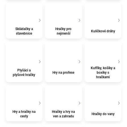
Skládačky a
Hračky pro
Kuličkové dráhy
stavebnice
nejmenší
Kufříky, košíky a
Plyšáci a
Hry na profese
boxíky s
plyšové hračky
hračkami
Hry a hračky na
Hračky a hry na
Hračky do vany
cesty
ven a zahradu