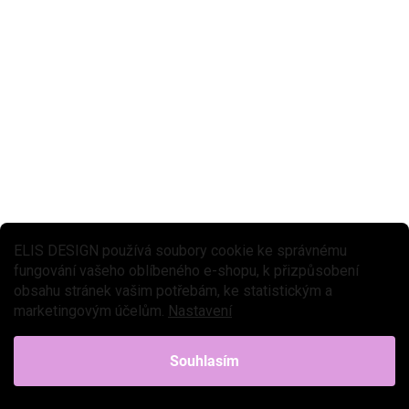
SKLADEM
(1 KS)
Rukavice ke kočárku MoMi růžové
589 Kč
Do košíku
Rukavice na kočárek MoMi poskytnou vašim rukám při zimních
vycházkách s kočárkem potřebné teplo a ochranu před nepříznivým
mrazivým počasím. Rukavice ke kočárku vás budou...
ELIS DESIGN používá soubory cookie ke správnému
fungování vašeho oblíbeného e-shopu, k přizpůsobení
obsahu stránek vašim potřebám, ke statistickým a
marketingovým účelům.
Nastavení
Souhlasím