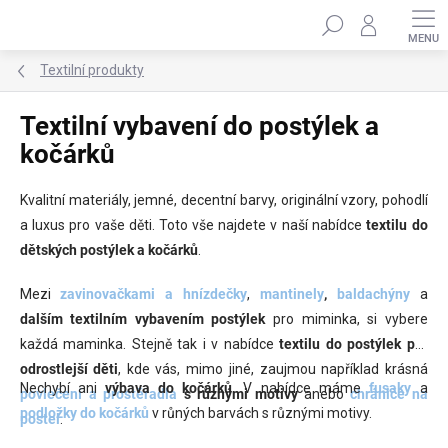
Přejít
Hledat
na
obsah
Textilní produkty
Textilní vybavení do postýlek a
kočárků
Kvalitní materiály, jemné, decentní barvy, originální vzory, pohodlí
a luxus pro vaše děti. Toto vše najdete v naší nabídce
textilu do
dětských postýlek
a kočárků
.
Mezi
zavinovačkami a hnízdečky
,
mantinely
,
baldachýny
a
dalším
textilním vybavením postýlek
pro miminka, si vybere
každá maminka. Stejně tak i v nabídce
textilu do postýlek
pro
odrostlejší děti
, kde vás, mimo jiné, zaujmou například krásná
Nechybí ani
výbava do kočárků
. V nabídce máme
fusaky
a
povlečení a prostěradla
s různými motivy
anebo
chrániče na
podložky do kočárků
v růných barvách s různými motivy.
postel
.