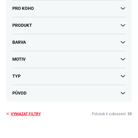
PRO KOHO
PRODUKT
BARVA
MOTIV
TYP
PŮVOD
Položek k zobrazení:
35
VYMAZAT FILTRY
V
ý