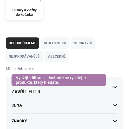
Fusaky a vložky
do kočárku
Ř
a
DOPORUČUJEME
NEJLEVNĚJŠÍ
NEJDRAŽŠÍ
z
e
NEJPRODÁVANĚJŠÍ
ABECEDNĚ
n
í
35
položek celkem
p
r
o
ZAVŘÍT FILTR
d
u
k
CENA
t
ů
ZNAČKY