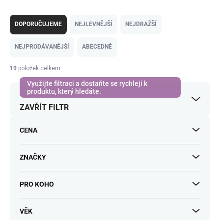
Ř
a
DOPORUČUJEME
NEJLEVNĚJŠÍ
NEJDRAŽŠÍ
z
e
NEJPRODÁVANĚJŠÍ
ABECEDNĚ
n
í
19
položek celkem
p
r
o
ZAVŘÍT FILTR
d
u
k
CENA
t
ů
ZNAČKY
PRO KOHO
VĚK