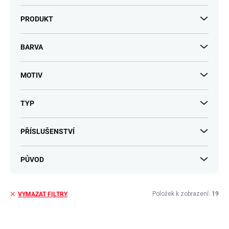
PRODUKT
BARVA
MOTIV
TYP
PŘÍSLUŠENSTVÍ
PŮVOD
Položek k zobrazení:
19
VYMAZAT FILTRY
V
ý