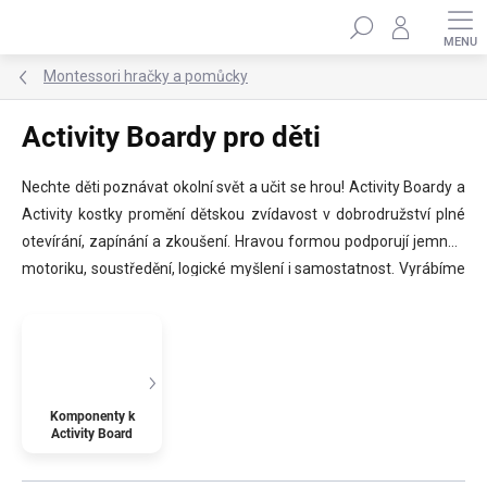
Přejít
Hledat
na
obsah
Montessori hračky a pomůcky
Activity Boardy pro děti
Nechte děti poznávat okolní svět a učit se hrou! Activity Boardy a
Activity kostky promění dětskou zvídavost v dobrodružství plné
otevírání, zapínání a zkoušení. Hravou formou podporují jemnou
motoriku, soustředění, logické myšlení i samostatnost. Vyrábíme
je z kvalitních materiálů a každý splňuje bezpečnostní normu EN-
71 pro dětské hračky. Activity Board je ideální hračkou pro děti od
1 roku do 8 let. ✨
Komponenty k
Activity Board