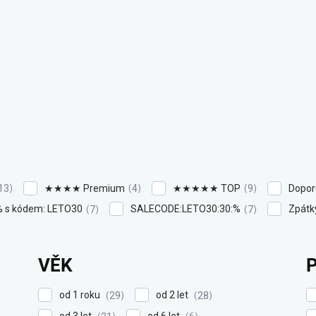
★★★★ Premium
★★★★★ TOP
Dopor
13
4
9
% s kódem: LETO30
SALECODE:LETO30:30:%
Zpátky
7
7
VĚK
od 1 roku
od 2 let
29
28
od 3 let
od 6 let