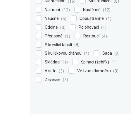
Montessori
Multifunkční
16
8
Na hraní
Nástěnné
12
12
Naučné
Oboustranné
5
1
Odolné
Polohovací
3
1
Přenosné
Rostoucí
1
4
S kreslící tabulí
8
S kuličkovou dráhou
Sada
4
2
Skládací
Šplhací (žebřík)
1
1
V setu
Ve tvaru domečku
3
3
Závěsné
3
V
ý