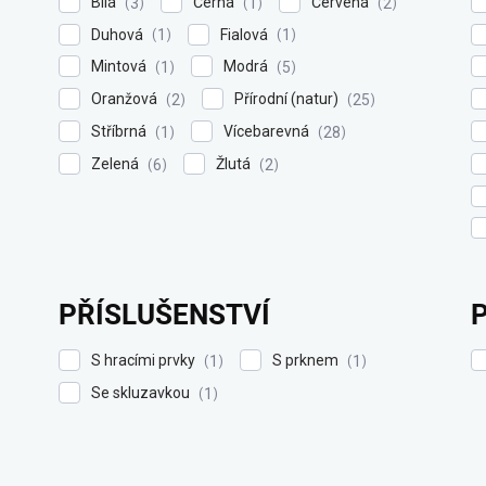
Bílá
Černá
Červená
3
1
2
Duhová
Fialová
1
1
Mintová
Modrá
1
5
Oranžová
Přírodní (natur)
2
25
Stříbrná
Vícebarevná
1
28
Zelená
Žlutá
6
2
PŘÍSLUŠENSTVÍ
S hracími prvky
S prknem
1
1
Se skluzavkou
1