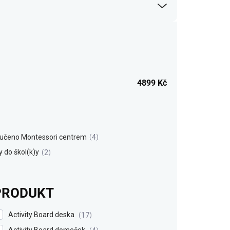
4899
Kč
učeno Montessori centrem
4
 do škol(k)y
2
PRODUKT
Activity Board deska
17
Activity Board domeček