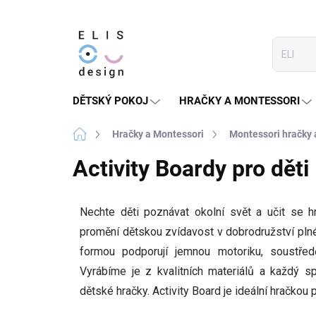
Přejít
na
obsah
DĚTSKÝ POKOJ
HRAČKY A MONTESSORI
Domů
Hračky a Montessori
Montessori hračky
Activity Boardy pro děti
Nechte děti poznávat okolní svět a učit se hr
promění dětskou zvídavost v dobrodružství plné
formou podporují jemnou motoriku, soustředě
Vyrábíme je z kvalitních materiálů a každý 
dětské hračky. Activity Board je ideální hračkou 