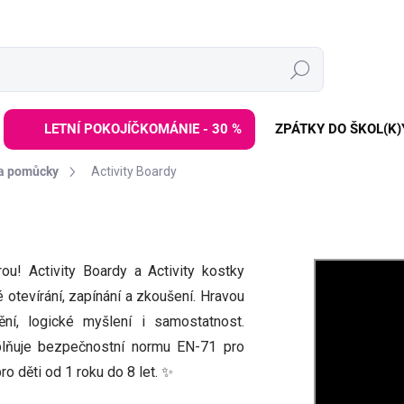
Hledat
LETNÍ POKOJÍČKOMÁNIE - 30 %
ZPÁTKY DO ŠKOL(K)
 a pomůcky
Activity Boardy
ou! Activity Boardy a Activity kostky
 otevírání, zapínání a zkoušení. Hravou
ní, logické myšlení i samostatnost.
splňuje bezpečnostní normu EN-71 pro
pro děti od 1 roku do 8 let. ✨