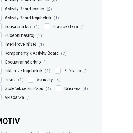
4
Activity Board kostka
2
Activity Board trojúhelník
1
Edukativní box
Hrací sestava
1
1
Hudební nástroj
1
Interiérové hřiště
1
Komponenty k Activity Board
2
Oboustranné prkno
1
Piklerové trojúhelník
Počítadlo
1
1
Prkno
Schůdky
1
4
Stoleček se židličkou
Učicí věž
4
4
Vkládačka
1
MOTIV