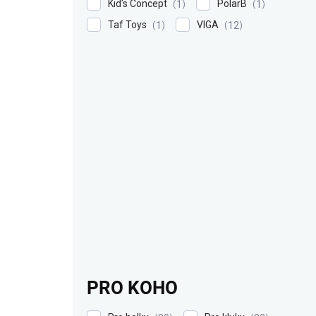
Kid's Concept
PolarB
1
1
Taf Toys
VIGA
1
12
PRO KOHO