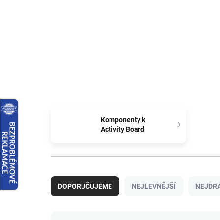
Komponenty k
Activity Board
Ř
a
DOPORUČUJEME
NEJLEVNĚJŠÍ
NEJDRA
z
e
n