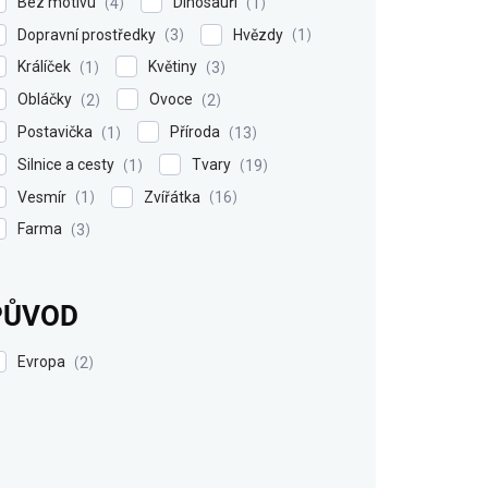
Bez motivu
Dinosauři
4
1
Dopravní prostředky
Hvězdy
3
1
Králíček
Květiny
1
3
Obláčky
Ovoce
2
2
Postavička
Příroda
1
13
Silnice a cesty
Tvary
1
19
Vesmír
Zvířátka
1
16
Farma
3
PŮVOD
Evropa
2