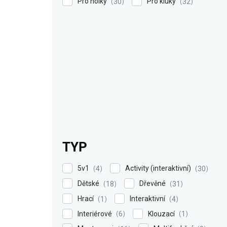
Pro holky
Pro kluky
30
32
TYP
5v1
Activity (interaktivní)
4
30
Dětské
Dřevěné
18
31
Hrací
Interaktivní
1
4
Interiérové
Klouzací
6
1