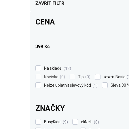
í
ZAVŘÍT FILTR
p
r
CENA
o
d
u
k
399
Kč
t
ů
Na skladě
12
Novinka
Tip
★★★ Basic
0
0
Nelze uplatnit slevový kód
Sleva 30 
1
ZNAČKY
BusyKids
eliNeli
9
8