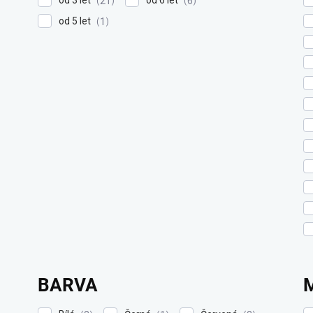
21
6
od 5 let
1
BARVA