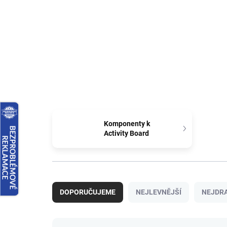
Komponenty k
Activity Board
Ř
a
DOPORUČUJEME
NEJLEVNĚJŠÍ
NEJDRA
z
e
n