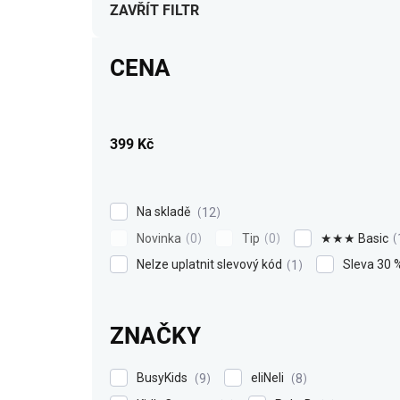
í
ZAVŘÍT FILTR
p
r
CENA
o
d
u
k
399
Kč
t
ů
Na skladě
12
Novinka
Tip
★★★ Basic
0
0
Nelze uplatnit slevový kód
Sleva 30 
1
ZNAČKY
BusyKids
eliNeli
9
8