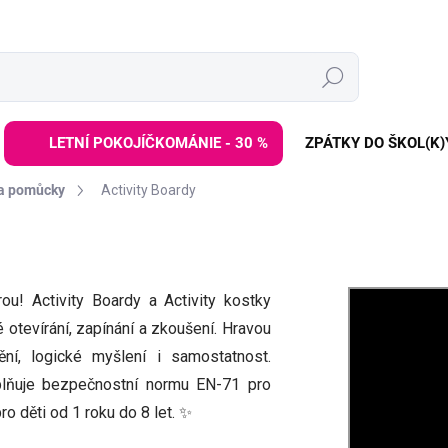
Hledat
LETNÍ POKOJÍČKOMÁNIE - 30 %
ZPÁTKY DO ŠKOL(K)
 a pomůcky
Activity Boardy
ou! Activity Boardy a Activity kostky
 otevírání, zapínání a zkoušení. Hravou
ní, logické myšlení i samostatnost.
splňuje bezpečnostní normu EN-71 pro
pro děti od 1 roku do 8 let. ✨