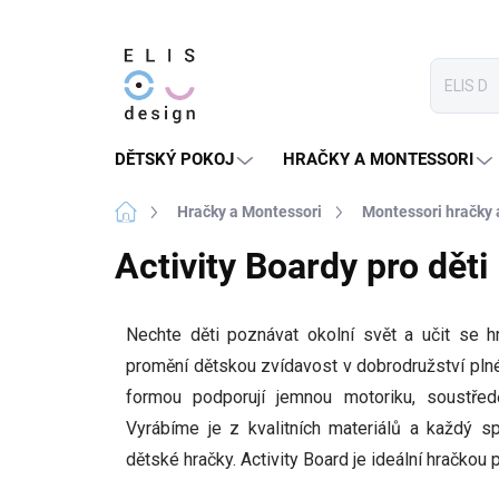
Přejít
na
obsah
DĚTSKÝ POKOJ
HRAČKY A MONTESSORI
Domů
Hračky a Montessori
Montessori hračky
Activity Boardy pro děti
Nechte děti poznávat okolní svět a učit se hr
promění dětskou zvídavost v dobrodružství plné
formou podporují jemnou motoriku, soustředě
Vyrábíme je z kvalitních materiálů a každý 
dětské hračky. Activity Board je ideální hračkou 