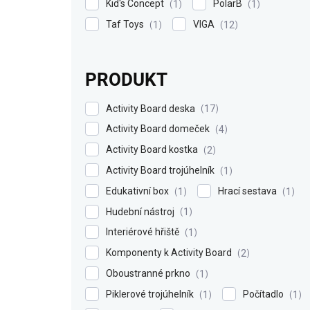
Kid's Concept
PolarB
1
1
Taf Toys
VIGA
1
12
PRODUKT
Activity Board deska
17
Activity Board domeček
4
Activity Board kostka
2
Activity Board trojúhelník
1
Edukativní box
Hrací sestava
1
1
Hudební nástroj
1
Interiérové hřiště
1
Komponenty k Activity Board
2
Oboustranné prkno
1
Piklerové trojúhelník
Počítadlo
1
1