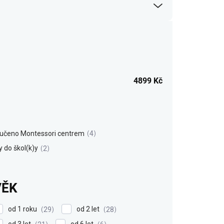
4899
Kč
učeno Montessori centrem
4
 do škol(k)y
2
VĚK
od 1 roku
od 2 let
29
28
od 3 let
od 6 let