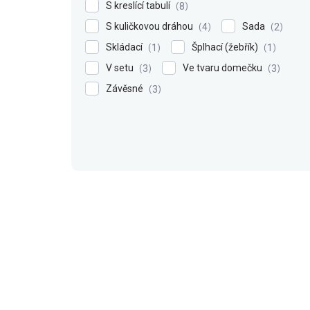
S kreslící tabulí
8
S kuličkovou dráhou
Sada
4
2
Skládací
Šplhací (žebřík)
1
1
V setu
Ve tvaru domečku
3
3
Závěsné
3
V
ý
p
i
s
p
r
o