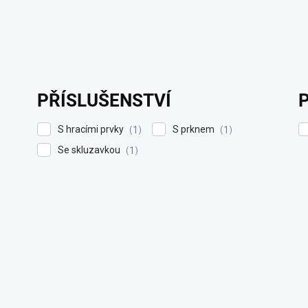
PŘÍSLUŠENSTVÍ
S hracími prvky
S prknem
1
1
Se skluzavkou
1