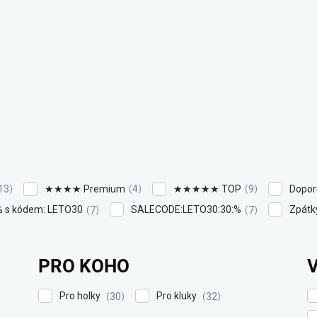
★★★★ Premium
★★★★★ TOP
Dopor
13
4
9
% s kódem: LETO30
SALECODE:LETO30:30:%
Zpátky
7
7
PRO KOHO
Pro holky
Pro kluky
30
32