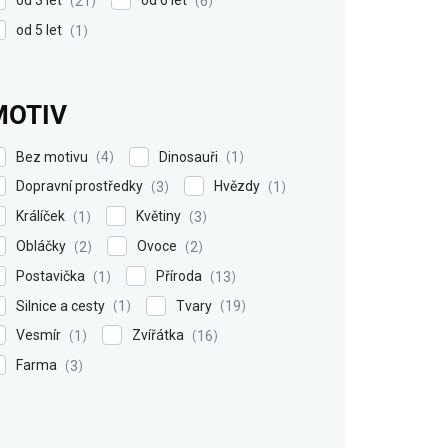
21
6
od 5 let
1
MOTIV
Bez motivu
Dinosauři
4
1
Dopravní prostředky
Hvězdy
3
1
Králíček
Květiny
1
3
Obláčky
Ovoce
2
2
Postavička
Příroda
1
13
Silnice a cesty
Tvary
1
19
Vesmír
Zvířátka
1
16
Farma
3