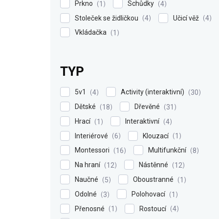
Prkno
Schůdky
1
4
Stoleček se židličkou
Učicí věž
4
4
Vkládačka
1
TYP
5v1
Activity (interaktivní)
4
30
Dětské
Dřevěné
18
31
Hrací
Interaktivní
1
4
Interiérové
Klouzací
6
1
Montessori
Multifunkční
16
8
Na hraní
Nástěnné
12
12
Naučné
Oboustranné
5
1
Odolné
Polohovací
3
1
Přenosné
Rostoucí
1
4