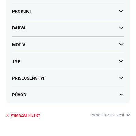
PRODUKT
BARVA
MOTIV
TYP
PŘÍSLUŠENSTVÍ
PŮVOD
Položek k zobrazení:
32
VYMAZAT FILTRY
V
ý