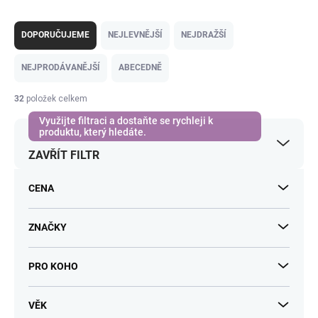
Ř
a
DOPORUČUJEME
NEJLEVNĚJŠÍ
NEJDRAŽŠÍ
z
e
NEJPRODÁVANĚJŠÍ
ABECEDNĚ
n
í
32
položek celkem
p
r
o
ZAVŘÍT FILTR
d
u
k
CENA
t
ů
ZNAČKY
PRO KOHO
VĚK