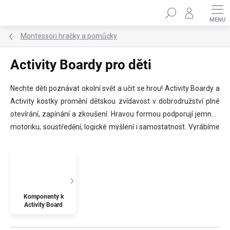
Přejít
Hledat
na
obsah
Montessori hračky a pomůcky
Activity Boardy pro děti
Nechte děti poznávat okolní svět a učit se hrou! Activity Boardy a
Activity kostky promění dětskou zvídavost v dobrodružství plné
otevírání, zapínání a zkoušení. Hravou formou podporují jemnou
motoriku, soustředění, logické myšlení i samostatnost. Vyrábíme
je z kvalitních materiálů a každý splňuje bezpečnostní normu EN-
71 pro dětské hračky. Activity Board je ideální hračkou pro děti od
1 roku do 8 let. ✨
Komponenty k
Activity Board