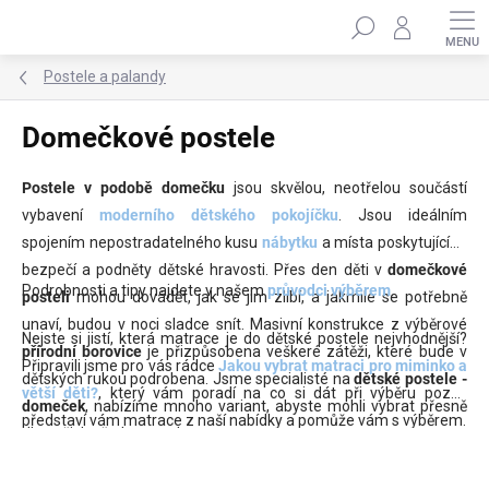
Přejít
Hledat
na
obsah
Postele a palandy
Domečkové postele
Postele v podobě domečku
jsou skvělou, neotřelou součástí
vybavení
moderního dětského pokojíčku
. Jsou ideálním
spojením nepostradatelného kusu
nábytku
a místa poskytujícího
bezpečí a podněty dětské hravosti. Přes den děti v
domečkové
Podrobnosti a tipy najdete v našem
průvodci výběrem
.
posteli
mohou dovádět, jak se jim zlíbí, a jakmile se potřebně
unaví, budou v noci sladce snít. Masivní konstrukce z výběrové
Nejste si jistí, která matrace je do dětské postele nejvhodnější?
přírodní borovice
je přizpůsobena veškeré zátěži, které bude v
Připravili jsme pro vás rádce
Jakou vybrat matraci pro miminko a
dětských rukou podrobena. Jsme specialisté na
dětské postele -
větší děti?
, který vám poradí na co si dát při výběru pozor,
domeček
, nabízíme mnoho variant, abyste mohli vybrat přesně
představí vám matrace z naší nabídky a pomůže vám s výběrem.
dle vašich představ a vkusu.