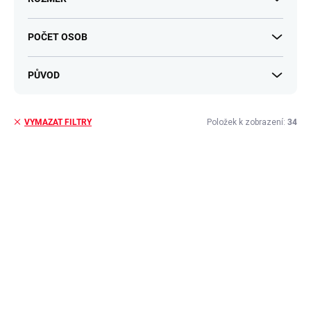
POČET OSOB
PŮVOD
Položek k zobrazení:
34
VYMAZAT FILTRY
V
ý
p
i
s
p
r
o
d
u
k