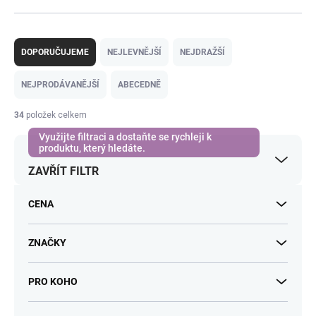
Ř
a
DOPORUČUJEME
NEJLEVNĚJŠÍ
NEJDRAŽŠÍ
z
e
NEJPRODÁVANĚJŠÍ
ABECEDNĚ
n
í
34
položek celkem
p
r
o
ZAVŘÍT FILTR
d
u
k
CENA
t
ů
ZNAČKY
PRO KOHO