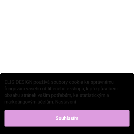
ELIS DESIGN používá soubory cookie ke správnému
fungování vašeho oblíbeného e-shopu, k přizpůsobení
obsahu stránek vašim potřebám, ke statistickým a
★★★★ PREMIUM
marketingovým účelům.
Nastavení
SKLADEM DO 2-6 TÝDNŮ
Patrová postel Domeček clasic pro dva Front
Souhlasím
7 909 Kč
Detail
od