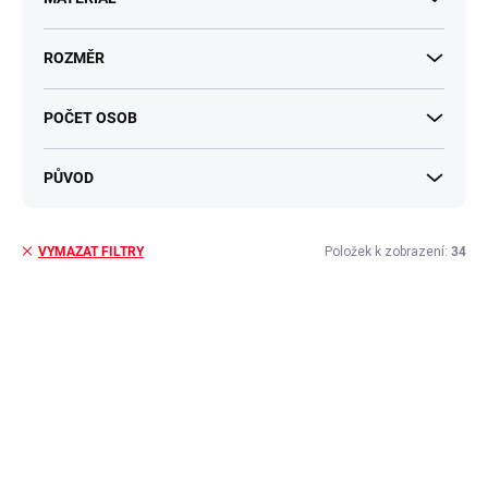
ROZMĚR
POČET OSOB
PŮVOD
Položek k zobrazení:
34
VYMAZAT FILTRY
V
ý
p
i
s
p
r
o
d