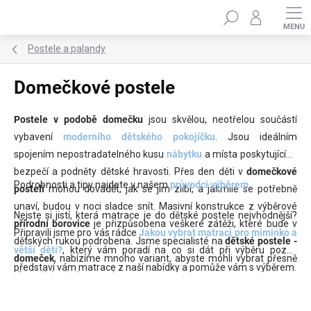
Přejít
Hledat
na
obsah
Postele a palandy
Domečkové postele
Postele v podobě domečku
jsou skvělou, neotřelou součástí
vybavení
moderního dětského pokojíčku
. Jsou ideálním
spojením nepostradatelného kusu
nábytku
a místa poskytujícího
bezpečí a podněty dětské hravosti. Přes den děti v
domečkové
Podrobnosti a tipy najdete v našem
průvodci výběrem
.
posteli
mohou dovádět, jak se jim zlíbí, a jakmile se potřebně
unaví, budou v noci sladce snít. Masivní konstrukce z výběrové
Nejste si jistí, která matrace je do dětské postele nejvhodnější?
přírodní borovice
je přizpůsobena veškeré zátěži, které bude v
Připravili jsme pro vás rádce
Jakou vybrat matraci pro miminko a
dětských rukou podrobena. Jsme specialisté na
dětské postele -
větší děti?
, který vám poradí na co si dát při výběru pozor,
domeček
, nabízíme mnoho variant, abyste mohli vybrat přesně
představí vám matrace z naší nabídky a pomůže vám s výběrem.
dle vašich představ a vkusu.