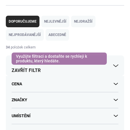
Ř
a
DOPORUČUJEME
NEJLEVNĚJŠÍ
NEJDRAŽŠÍ
z
e
NEJPRODÁVANĚJŠÍ
ABECEDNĚ
n
í
34
položek celkem
p
r
o
ZAVŘÍT FILTR
d
u
k
CENA
t
ů
ZNAČKY
UMÍSTĚNÍ