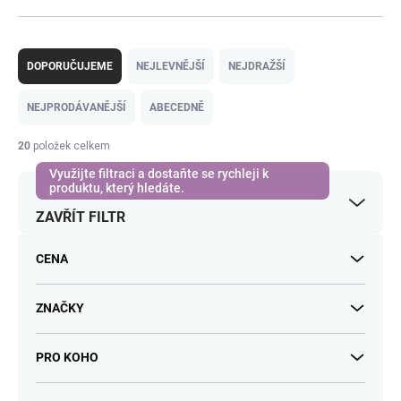
Ř
a
DOPORUČUJEME
NEJLEVNĚJŠÍ
NEJDRAŽŠÍ
z
e
NEJPRODÁVANĚJŠÍ
ABECEDNĚ
n
í
20
položek celkem
p
r
o
ZAVŘÍT FILTR
d
u
k
CENA
t
ů
ZNAČKY
PRO KOHO