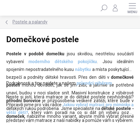
Přejít
Hledat
na
obsah
Postele a palandy
Domečkové postele
Postele v podobě domečku
jsou skvělou, neotřelou součástí
vybavení
moderního dětského pokojíčku
. Jsou ideálním
spojením nepostradatelného kusu
nábytku
a místa poskytujícího
bezpečí a podněty dětské hravosti. Přes den děti v
domečkové
Podrobnosti a tipy najdete v našem
průvodci výběrem
.
posteli
mohou dovádět, jak se jim zlíbí, a jakmile se potřebně
unaví, budou v noci sladce snít. Masivní konstrukce z výběrové
Nejste si jistí, která matrace je do dětské postele nejvhodnější?
přírodní borovice
je přizpůsobena veškeré zátěži, které bude v
Připravili jsme pro vás rádce
Jakou vybrat matraci pro miminko a
dětských rukou podrobena. Jsme specialisté na
dětské postele -
větší děti?
, který vám poradí na co si dát při výběru pozor,
domeček
, nabízíme mnoho variant, abyste mohli vybrat přesně
představí vám matrace z naší nabídky a pomůže vám s výběrem.
dle vašich představ a vkusu.