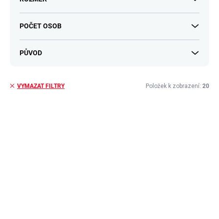
POČET OSOB
PŮVOD
Položek k zobrazení:
20
VYMAZAT FILTRY
V
ý
p
i
s
p
r
o
d
u
k