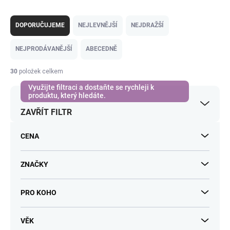
Ř
a
DOPORUČUJEME
NEJLEVNĚJŠÍ
NEJDRAŽŠÍ
z
e
NEJPRODÁVANĚJŠÍ
ABECEDNĚ
n
í
30
položek celkem
p
r
o
ZAVŘÍT FILTR
d
u
k
CENA
t
ů
ZNAČKY
PRO KOHO
VĚK