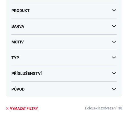
PRODUKT
BARVA
MOTIV
TYP
PŘÍSLUŠENSTVÍ
PŮVOD
Položek k zobrazení:
30
VYMAZAT FILTRY
V
ý