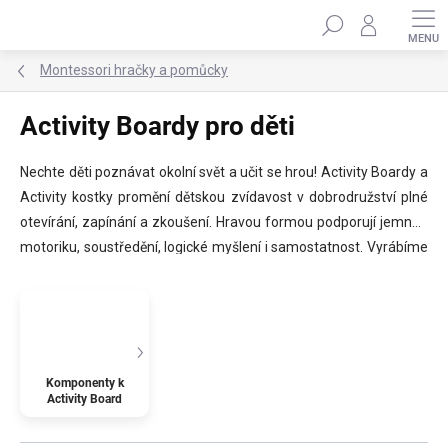
Přejít
Hledat
na
obsah
Montessori hračky a pomůcky
Activity Boardy pro děti
Nechte děti poznávat okolní svět a učit se hrou! Activity Boardy a
Activity kostky promění dětskou zvídavost v dobrodružství plné
otevírání, zapínání a zkoušení. Hravou formou podporují jemnou
motoriku, soustředění, logické myšlení i samostatnost. Vyrábíme
je z kvalitních materiálů a každý splňuje bezpečnostní normu EN-
71 pro dětské hračky. Activity Board je ideální hračkou pro děti od
1 roku do 8 let. ✨
Komponenty k
Activity Board