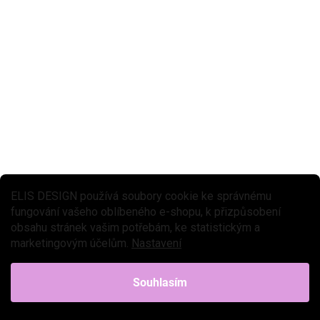
★★★ BASIC
ZPÁTKY DO ŠKOL(K)Y
DODÁNÍ DO 2 TÝDNŮ
Dřevěná nástěnná hra čísla
529 Kč
Do košíku
Activity board na zeď je ideální hračkou pro nejmenší děti, díky které
hravou formou procvičují a zdokonalují smysly. Motorická hračka ve
tvaru medvěda je navržena tak, aby...
ELIS DESIGN používá soubory cookie ke správnému
fungování vašeho oblíbeného e-shopu, k přizpůsobení
obsahu stránek vašim potřebám, ke statistickým a
marketingovým účelům.
Nastavení
Souhlasím