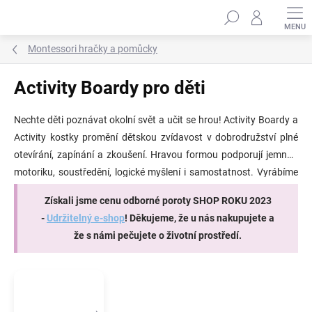
Přejít
Hledat
na
obsah
Montessori hračky a pomůcky
Activity Boardy pro děti
Nechte děti poznávat okolní svět a učit se hrou! Activity Boardy a
Activity kostky promění dětskou zvídavost v dobrodružství plné
otevírání, zapínání a zkoušení. Hravou formou podporují jemnou
motoriku, soustředění, logické myšlení i samostatnost. Vyrábíme
je z kvalitních materiálů a každý splňuje bezpečnostní normu EN-
Získali jsme cenu odborné poroty SHOP ROKU 2023
71 pro dětské hračky. Activity Board je ideální hračkou pro děti od
-
Udržitelný e-shop
! Děkujeme, že u nás nakupujete a
1 roku do 8 let. ✨
že s námi pečujete o životní prostředí.