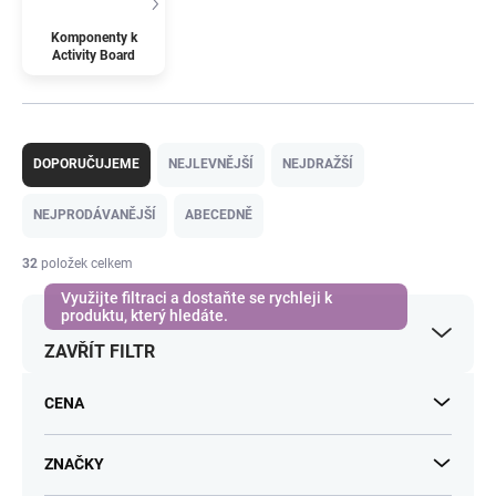
Komponenty k
Activity Board
Ř
a
DOPORUČUJEME
NEJLEVNĚJŠÍ
NEJDRAŽŠÍ
z
e
NEJPRODÁVANĚJŠÍ
ABECEDNĚ
n
í
32
položek celkem
p
r
o
ZAVŘÍT FILTR
d
u
k
CENA
t
ů
ZNAČKY