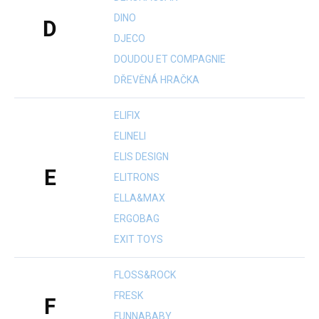
DINO
D
DJECO
DOUDOU ET COMPAGNIE
DŘEVĚNÁ HRAČKA
ELIFIX
ELINELI
ELIS DESIGN
E
ELITRONS
ELLA&MAX
ERGOBAG
EXIT TOYS
FLOSS&ROCK
FRESK
F
FUNNABABY