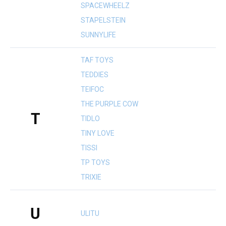
SPACEWHEELZ
STAPELSTEIN
SUNNYLIFE
TAF TOYS
TEDDIES
TEIFOC
THE PURPLE COW
T
TIDLO
TINY LOVE
TISSI
TP TOYS
TRIXIE
U
ULITU