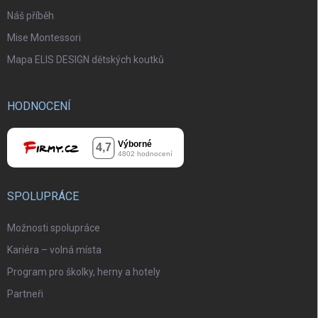
Náš příběh
Mise Montessori
Mapa ELIS DESIGN dětských koutků
HODNOCENÍ
SPOLUPRÁCE
Možnosti spolupráce
Kariéra – volná místa
Program pro školky, herny a hotely
Partneři