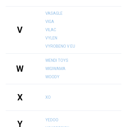
VASAGLE
VIGA
V
VILAC
VYLEN
VYROBENO V EU
WENDI TOYS
W
WIGIWAMA
WOODY
X
XO
YEDOO
Y