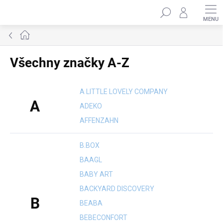
Přejít
Hledat
na
obsah
Domů
Všechny značky A-Z
A LITTLE LOVELY COMPANY
A
ADEKO
AFFENZAHN
B.BOX
BAAGL
BABY ART
BACKYARD DISCOVERY
B
BEABA
BEBECONFORT